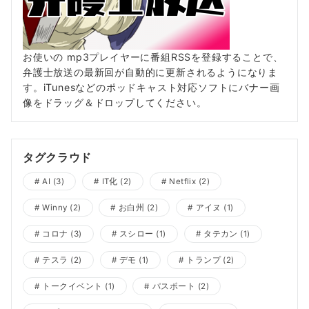
お使いの mp3プレイヤーに番組RSSを登録することで、
弁護士放送の最新回が自動的に更新されるようになりま
す。iTunesなどのポッドキャスト対応ソフトにバナー画
像をドラッグ＆ドロップしてください。
タグクラウド
AI
(3)
IT化
(2)
Netflix
(2)
Winny
(2)
お白州
(2)
アイヌ
(1)
コロナ
(3)
スシロー
(1)
タテカン
(1)
テスラ
(2)
デモ
(1)
トランプ
(2)
トークイベント
(1)
パスポート
(2)