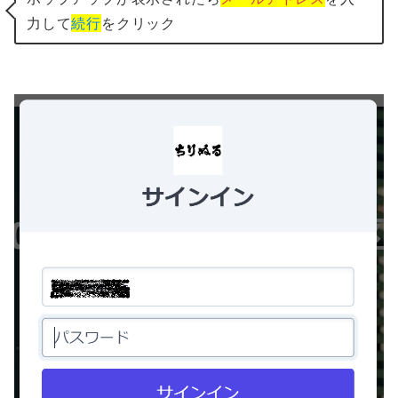
力して
続行
をクリック