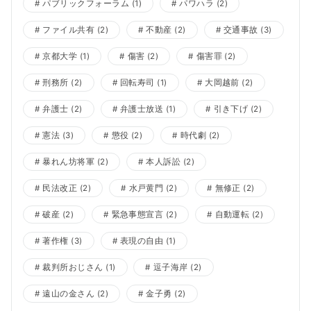
パブリックフォーラム
(1)
パワハラ
(2)
ファイル共有
(2)
不動産
(2)
交通事故
(3)
京都大学
(1)
傷害
(2)
傷害罪
(2)
刑務所
(2)
回転寿司
(1)
大岡越前
(2)
弁護士
(2)
弁護士放送
(1)
引き下げ
(2)
憲法
(3)
懲役
(2)
時代劇
(2)
暴れん坊将軍
(2)
本人訴訟
(2)
民法改正
(2)
水戸黄門
(2)
無修正
(2)
破産
(2)
緊急事態宣言
(2)
自動運転
(2)
著作権
(3)
表現の自由
(1)
裁判所おじさん
(1)
逗子海岸
(2)
遠山の金さん
(2)
金子勇
(2)