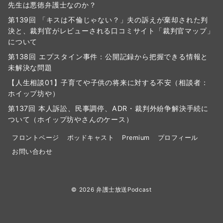
先生は悪徳弁護士なのか？
第139回 「キスは不倫じゃない？」夫の訴えが棄却された判
決と、裁判官がレビューされる口コミサイト「裁判官マップ」
について
第138回 エプスタイン事件：公開記録から把握できる情報と
未解決な問題
【人生相談01】子育てや子供の将来に対する不安（相談者：
ホイップ坊や）
第137回 本人訴訟、民事調停、ADR・裁判外紛争解決手続に
ついて（ホイップ坊やさんのケース）
フロントページ
ポッドキャスト
Premium
プロフィール
お問い合わせ
© 2026
弁護士放送Podcast