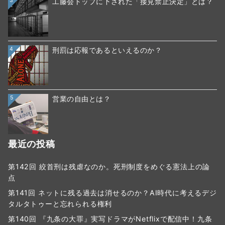
3
工藤会トップに下された「接見禁止決定」とは？
4
刑罰は応報であるといえるのか？
5
営業の自由とは？
最近の投稿
第142回 絞首刑は残虐なのか。死刑制度をめぐる憲法上の論
点
第141回 ネットに残る過去は消せるのか？AI時代に考えるデジ
タルタトゥーと忘れられる権利
第140回 『九条の大罪』実写ドラマがNetflixで配信中！九条