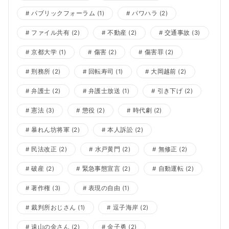
パブリックフォーラム
(1)
パワハラ
(2)
ファイル共有
(2)
不動産
(2)
交通事故
(3)
京都大学
(1)
傷害
(2)
傷害罪
(2)
刑務所
(2)
回転寿司
(1)
大岡越前
(2)
弁護士
(2)
弁護士放送
(1)
引き下げ
(2)
憲法
(3)
懲役
(2)
時代劇
(2)
暴れん坊将軍
(2)
本人訴訟
(2)
民法改正
(2)
水戸黄門
(2)
無修正
(2)
破産
(2)
緊急事態宣言
(2)
自動運転
(2)
著作権
(3)
表現の自由
(1)
裁判所おじさん
(1)
逗子海岸
(2)
遠山の金さん
(2)
金子勇
(2)