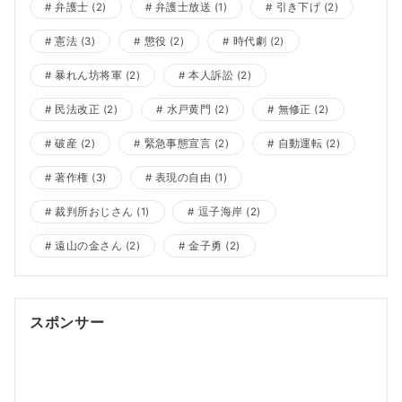
弁護士
(2)
弁護士放送
(1)
引き下げ
(2)
憲法
(3)
懲役
(2)
時代劇
(2)
暴れん坊将軍
(2)
本人訴訟
(2)
民法改正
(2)
水戸黄門
(2)
無修正
(2)
破産
(2)
緊急事態宣言
(2)
自動運転
(2)
著作権
(3)
表現の自由
(1)
裁判所おじさん
(1)
逗子海岸
(2)
遠山の金さん
(2)
金子勇
(2)
スポンサー
ポッドキャスト制作
ポッドキャスト 制作会社
明晰夢
明
晰夢 やり方
Kochi private tour
Kochi tour
Kochi
Japan day trip