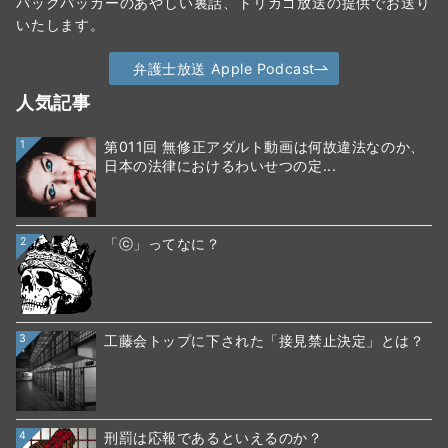
バックパッカーのあやしい裏話、トリカゴ放送の提供でお送り
いたします。
弁護士放送 Apple Podcast
人気記事
1
第011回 無修正アダルト動画は何故違法なのか、
日本の法律におけるわいせつの定...
2
「ⓒ」ってなに？
3
工藤会トップに下された「接見禁止決定」とは？
4
刑罰は応報であるといえるのか？