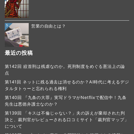
5
営業の自由とは？
最近の投稿
第142回 絞首刑は残虐なのか。死刑制度をめぐる憲法上の論
点
第141回 ネットに残る過去は消せるのか？AI時代に考えるデジ
タルタトゥーと忘れられる権利
第140回 『九条の大罪』実写ドラマがNetflixで配信中！九条
先生は悪徳弁護士なのか？
第139回 「キスは不倫じゃない？」夫の訴えが棄却された判
決と、裁判官がレビューされる口コミサイト「裁判官マップ」
について