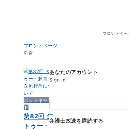
フロントペー
フロントページ
刺青
あなたのアカウント
Sign in
ポッドキャス
検
ト
索：
第82回 タ
弁護士放送を購読する
トゥー・刺