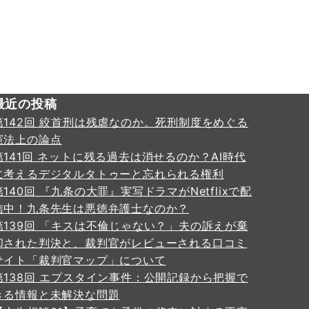
最近の投稿
第142回 絞首刑は残虐なのか。死刑制度をめぐる
憲法上の論点
第141回 ネットに残る過去は消せるのか？AI時代
に考えるデジタルタトゥーと忘れられる権利
第140回 『九条の大罪』実写ドラマがNetflixで配
信中！九条先生は悪徳弁護士なのか？
第139回 「キスは不倫じゃない？」夫の訴えが棄
却された判決と、裁判官がレビューされる口コミ
サイト「裁判官マップ」について
第138回 エプスタイン事件：公開記録から把握で
きる情報と未解決な問題