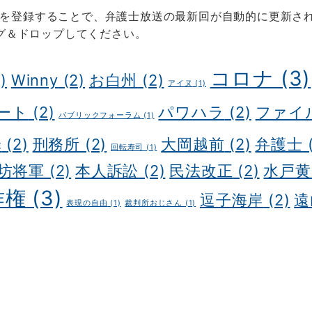
SSを登録することで、弁護士放送の最新回が自動的に更新され
グ＆ドロップしてください。
コロナ
(3)
)
Winny
(2)
お白州
(2)
アイヌ
(1)
ート
(2)
パワハラ
(2)
ファイ
パブリックフォーラム
(1)
罪
(2)
刑務所
(2)
大岡越前
(2)
弁護士
(
回転寿司
(1)
坊将軍
(2)
本人訴訟
(2)
民法改正
(2)
水戸黄
作権
(3)
逗子海岸
(2)
遠
表現の自由
(1)
裁判所おじさん
(1)
 制作会社
明晰夢
明晰夢 やり方
Kochi private tour
Kochi