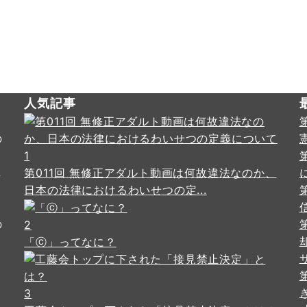
人気記事
の
・
1
し
第011回 無修正アダルト動画は何故違法なのか、
日本の法律におけるわいせつの定...
の
2
「ⓒ」ってなに？
3