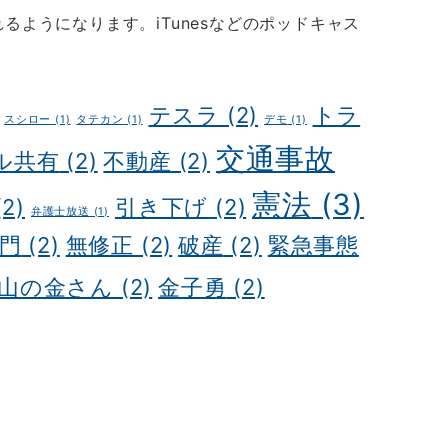
るようになります。iTunesなどのポッドキャス
テスラ
(2)
トラ
スシロー
(1)
タテカン
(1)
デモ
(1)
交通事故
ル共有
(2)
不動産
(2)
憲法
(3)
2)
引き下げ
(2)
弁護士放送
(1)
門
(2)
無修正
(2)
破産
(2)
緊急事態
山の金さん
(2)
金子勇
(2)
 tour
Kochi Japan day trip