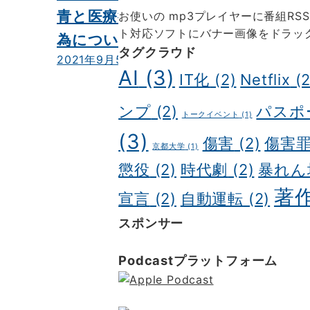
青と医療行
お使いの mp3プレイヤーに番組R
ト対応ソフトにバナー画像をドラッ
為について
タグクラウド
2021年9月5日
AI
(3)
IT化
(2)
Netflix
(2
ンプ
(2)
パスポ
トークイベント
(1)
(3)
傷害
(2)
傷害
京都大学
(1)
懲役
(2)
時代劇
(2)
暴れん
著
宣言
(2)
自動運転
(2)
スポンサー
ポッドキャスト制作
ポッドキャスト
Podcastプラットフォーム