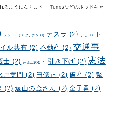
るようになります。iTunesなどのポッドキャ
)
テスラ
(2)
ト
スシロー
(1)
タテカン
(1)
デモ
(1)
交通事
イル共有
(2)
不動産
(2)
憲法
護士
(2)
引き下げ
(2)
弁護士放送
(1)
水戸黄門
(2)
無修正
(2)
破産
(2)
緊
岸
(2)
遠山の金さん
(2)
金子勇
(2)
i tour
Kochi Japan day trip