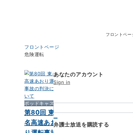
フロントペー
フロントページ
危険運転
あなたのアカウント
Sign in
ポッドキャスト
検
第80回 東
索：
名高速あお
弁護士放送を購読する
り運転事故