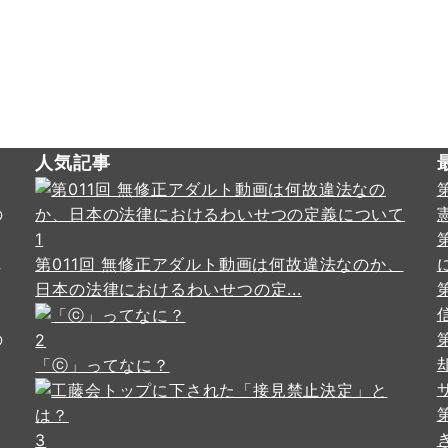
人気記事
の
・
1
し
第011回 無修正アダルト動画は何故違法なのか、
日本の法律におけるわいせつの定...
の
2
「ⓒ」ってなに？
3