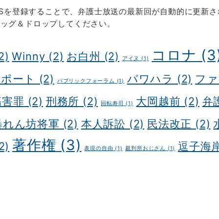
SSを登録することで、弁護士放送の最新回が自動的に更新され
ラッグ＆ドロップしてください。
コロナ
(3
2)
Winny
(2)
お白州
(2)
アイヌ
(1)
スポート
(2)
パワハラ
(2)
ファ
パブリックフォーラム
(1)
傷害罪
(2)
刑務所
(2)
大岡越前
(2)
弁
回転寿司
(1)
暴れん坊将軍
(2)
本人訴訟
(2)
民法改正
(2)
著作権
(3)
2)
逗子海
表現の自由
(1)
裁判所おじさん
(1)
 制作会社
明晰夢
明晰夢 やり方
Kochi private tour
Koch