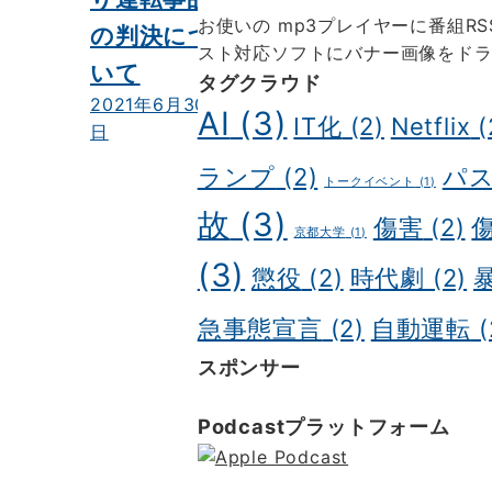
お使いの mp3プレイヤーに番組R
の判決につ
スト対応ソフトにバナー画像をド
いて
タグクラウド
2021年6月30
AI
(3)
IT化
(2)
Netflix
(
日
ランプ
(2)
パ
トークイベント
(1)
故
(3)
傷害
(2)
京都大学
(1)
(3)
懲役
(2)
時代劇
(2)
急事態宣言
(2)
自動運転
(
スポンサー
ポッドキャスト制作
ポッドキャスト
Podcastプラットフォーム