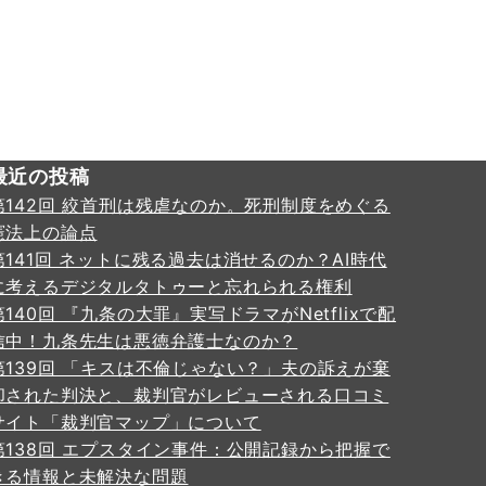
最近の投稿
第142回 絞首刑は残虐なのか。死刑制度をめぐる
憲法上の論点
第141回 ネットに残る過去は消せるのか？AI時代
に考えるデジタルタトゥーと忘れられる権利
第140回 『九条の大罪』実写ドラマがNetflixで配
信中！九条先生は悪徳弁護士なのか？
第139回 「キスは不倫じゃない？」夫の訴えが棄
却された判決と、裁判官がレビューされる口コミ
サイト「裁判官マップ」について
第138回 エプスタイン事件：公開記録から把握で
きる情報と未解決な問題