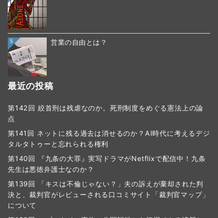
5
営業の自由とは？
最近の投稿
第142回 絞首刑は残虐なのか。死刑制度をめぐる憲法上の論
点
第141回 ネットに残る過去は消せるのか？AI時代に考えるデジ
タルタトゥーと忘れられる権利
第140回 『九条の大罪』実写ドラマがNetflixで配信中！九条
先生は悪徳弁護士なのか？
第139回 「キスは不倫じゃない？」夫の訴えが棄却された判
決と、裁判官がレビューされる口コミサイト「裁判官マップ」
について