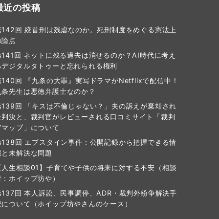
最近の投稿
第142回 絞首刑は残虐なのか。死刑制度をめぐる憲法上
の論点
第141回 ネットに残る過去は消せるのか？AI時代に考え
るデジタルタトゥーと忘れられる権利
第140回 『九条の大罪』実写ドラマがNetflixで配信中！
九条先生は悪徳弁護士なのか？
第139回 「キスは不倫じゃない？」夫の訴えが棄却され
た判決と、裁判官がレビューされる口コミサイト「裁判
官マップ」について
第138回 エプスタイン事件：公開記録から把握できる情
報と未解決な問題
【人生相談01】子育てや子供の将来に対する不安（相談
者：ホイップ坊や）
第137回 本人訴訟、民事調停、ADR・裁判外紛争解決手
続について（ホイップ坊やさんのケース）