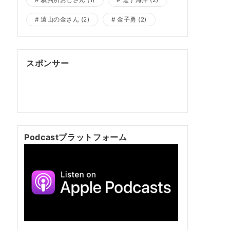
裁判所おじさん
(1)
逗子海岸
(2)
遠山の金さん
(2)
金子勇
(2)
スポンサー
ポッドキャスト制作
ポッドキャスト 制作会
社
明晰夢
明晰夢 やり方
Kochi private tour
Kochi tour
Kochi Japan day trip
Podcastプラットフォーム