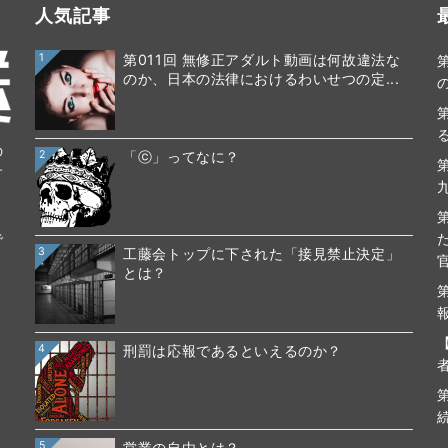
人気記事
1
第011回 無修正アダルト動画は何故違法な
のか、日本の法律におけるわいせつの定...
の
2
「ⓒ」ってなに？
す
で
3
工藤会トップに下された「接見禁止決定」
とは？
4
刑罰は応報であるといえるのか？
5
営業の自由とは？