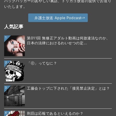
バックパッカーのあやしい裏話、トリカゴ放送の提供でお送り
いたします。
弁護士放送 Apple Podcast
人気記事
1
第011回 無修正アダルト動画は何故違法なのか、
日本の法律におけるわいせつの定...
2
「ⓒ」ってなに？
3
工藤会トップに下された「接見禁止決定」とは？
4
刑罰は応報であるといえるのか？