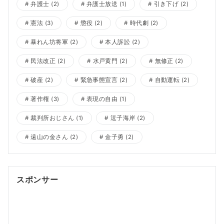
弁護士
(2)
弁護士放送
(1)
引き下げ
(2)
憲法
(3)
懲役
(2)
時代劇
(2)
暴れん坊将軍
(2)
本人訴訟
(2)
民法改正
(2)
水戸黄門
(2)
無修正
(2)
破産
(2)
緊急事態宣言
(2)
自動運転
(2)
著作権
(3)
表現の自由
(1)
裁判所おじさん
(1)
逗子海岸
(2)
遠山の金さん
(2)
金子勇
(2)
スポンサー
ポッドキャスト制作
ポッドキャスト 制作会社
明晰夢
明
晰夢 やり方
Kochi private tour
Kochi tour
Kochi
Japan day trip