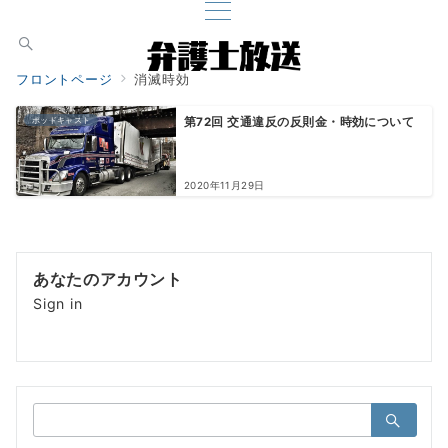
フロントページ
消滅時効
ポッドキャスト
第72回 交通違反の反則金・時効について
2020年11月29日
あなたのアカウント
Sign in
検
索：