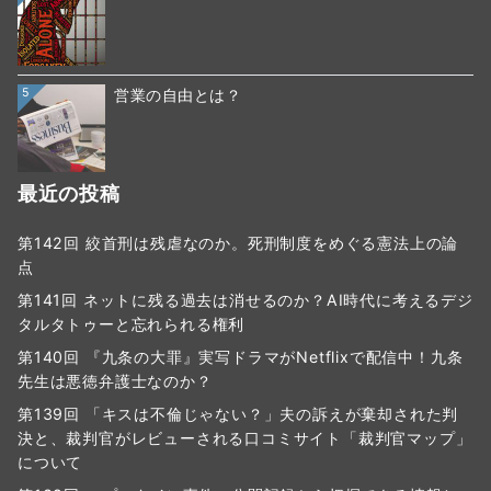
5
営業の自由とは？
最近の投稿
第142回 絞首刑は残虐なのか。死刑制度をめぐる憲法上の論
点
第141回 ネットに残る過去は消せるのか？AI時代に考えるデジ
タルタトゥーと忘れられる権利
第140回 『九条の大罪』実写ドラマがNetflixで配信中！九条
先生は悪徳弁護士なのか？
第139回 「キスは不倫じゃない？」夫の訴えが棄却された判
決と、裁判官がレビューされる口コミサイト「裁判官マップ」
について