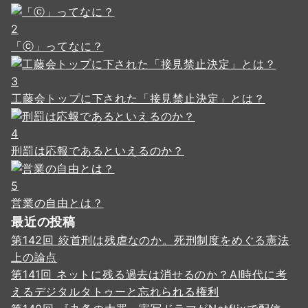
2
「ⓒ」ってなに？
3
工藤会トップに下された「接見禁止決定」とは？
4
刑罰は応報であるといえるのか？
5
営業の自由とは？
最近の投稿
第142回 絞首刑は残虐なのか。死刑制度をめぐる憲法
上の論点
第141回 ネットに残る過去は消せるのか？AI時代に考
えるデジタルタトゥーと忘れられる権利