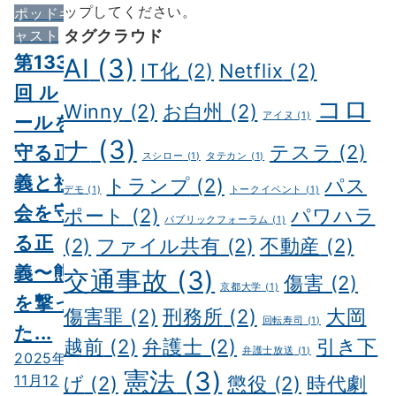
ップしてください。
ポッドキ
タグクラウド
ャスト
第133
AI
(3)
IT化
(2)
Netflix
(2)
回 ル
コロ
Winny
(2)
お白州
(2)
アイヌ
(1)
ールを
ナ
(3)
守る正
テスラ
(2)
スシロー
(1)
タテカン
(1)
義と社
トランプ
(2)
パス
デモ
(1)
トークイベント
(1)
会を守
ポート
(2)
パワハラ
パブリックフォーラム
(1)
る正
(2)
ファイル共有
(2)
不動産
(2)
義〜熊
交通事故
(3)
傷害
(2)
京都大学
(1)
を撃っ
傷害罪
(2)
刑務所
(2)
大岡
回転寿司
(1)
た...
越前
(2)
弁護士
(2)
引き下
弁護士放送
(1)
2025年
憲法
(3)
11月12
げ
(2)
懲役
(2)
時代劇