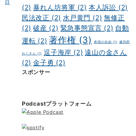
日
(2)
暴れん坊将軍
(2)
本人訴訟
(2)
民法改正
(2)
水戸黄門
(2)
無修正
(2)
破産
(2)
緊急事態宣言
(2)
自動
著作権
(3)
運転
(2)
表現の自由
(1)
裁判所
逗子海岸
(2)
遠山の金さん
おじさん
(1)
(2)
金子勇
(2)
スポンサー
ポッドキャスト制作
ポッドキャスト 制作会社
明晰夢
明晰夢 やり方
Kochi private tour
Kochi tour
Kochi Japan day trip
Podcastプラットフォーム