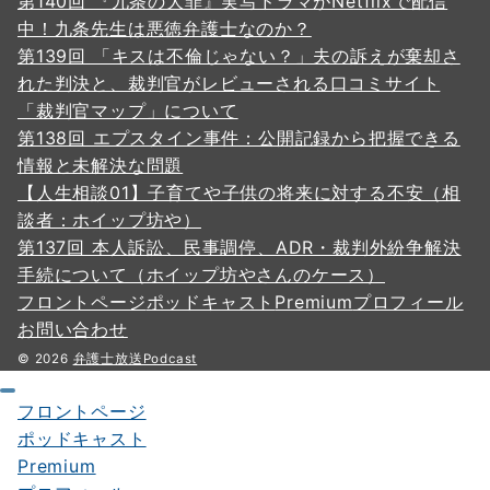
第140回 『九条の大罪』実写ドラマがNetflixで配信
中！九条先生は悪徳弁護士なのか？
第139回 「キスは不倫じゃない？」夫の訴えが棄却さ
れた判決と、裁判官がレビューされる口コミサイト
「裁判官マップ」について
第138回 エプスタイン事件：公開記録から把握できる
情報と未解決な問題
【人生相談01】子育てや子供の将来に対する不安（相
談者：ホイップ坊や）
第137回 本人訴訟、民事調停、ADR・裁判外紛争解決
手続について（ホイップ坊やさんのケース）
フロントページ
ポッドキャスト
Premium
プロフィール
お問い合わせ
© 2026
弁護士放送Podcast
フロントページ
ポッドキャスト
Premium