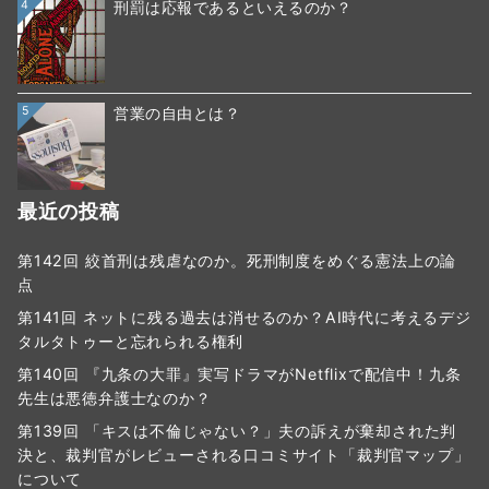
4
刑罰は応報であるといえるのか？
5
営業の自由とは？
最近の投稿
第142回 絞首刑は残虐なのか。死刑制度をめぐる憲法上の論
点
第141回 ネットに残る過去は消せるのか？AI時代に考えるデジ
タルタトゥーと忘れられる権利
第140回 『九条の大罪』実写ドラマがNetflixで配信中！九条
先生は悪徳弁護士なのか？
第139回 「キスは不倫じゃない？」夫の訴えが棄却された判
決と、裁判官がレビューされる口コミサイト「裁判官マップ」
について