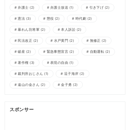
弁護士
(2)
弁護士放送
(1)
引き下げ
(2)
憲法
(3)
懲役
(2)
時代劇
(2)
暴れん坊将軍
(2)
本人訴訟
(2)
民法改正
(2)
水戸黄門
(2)
無修正
(2)
破産
(2)
緊急事態宣言
(2)
自動運転
(2)
著作権
(3)
表現の自由
(1)
裁判所おじさん
(1)
逗子海岸
(2)
遠山の金さん
(2)
金子勇
(2)
スポンサー
ポッドキャスト制作
ポッドキャスト 制作会社
明晰夢
明
晰夢 やり方
Kochi private tour
Kochi tour
Kochi
Japan day trip