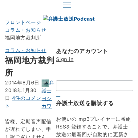
フロントページ
コラム・お知らせ
福岡地方裁判所
コラム・お知らせ
あなたのアカウント
福岡地方裁判
Sign in
所
弁
2014年8月6日
検
2018年1月30
護士
索：
福
福
日
4件のコメン
ヨシ
弁護士放送を購読する
岡
岡
ト
カワ
地
地
お使いの mp3プレイヤーに番組
方
方
皆様、定期音声配信
RSSを登録することで、弁護士
裁
裁
が遅れてしまい、申
放送の最新回が自動的に更新さ
判
判
し訳ございません。