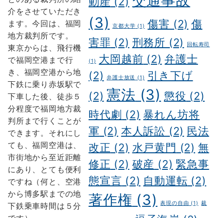
交通事故
動産
(2)
介をさせていただき
(3)
傷害
(2)
傷
ます。今回は、福岡
京都大学
(1)
地方裁判所です。
害罪
(2)
刑務所
(2)
回転寿司
東京からは、飛行機
大岡越前
(2)
弁護士
で福岡空港まで行
(1)
き、福岡空港から地
(2)
引き下げ
弁護士放送
(1)
下鉄に乗り赤坂駅で
憲法
(3)
(2)
懲役
(2)
下車した後、徒歩５
分程度で福岡地方裁
時代劇
(2)
暴れん坊将
判所まで行くことが
軍
(2)
本人訴訟
(2)
民法
できます。それにし
ても、福岡空港は、
改正
(2)
水戸黄門
(2)
無
市街地から至近距離
修正
(2)
破産
(2)
緊急事
にあり、とても便利
態宣言
(2)
自動運転
(2)
ですね（何と、空港
から博多駅までの地
著作権
(3)
表現の自由
(1)
裁
下鉄乗車時間は５分
です）。