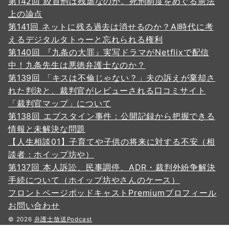
第142回 絞首刑は残虐なのか。死刑制度をめぐる憲法
上の論点
第141回 ネットに残る過去は消せるのか？AI時代に考
えるデジタルタトゥーと忘れられる権利
第140回 『九条の大罪』実写ドラマがNetflixで配信
中！九条先生は悪徳弁護士なのか？
第139回 「キスは不倫じゃない？」夫の訴えが棄却さ
れた判決と、裁判官がレビューされる口コミサイト
「裁判官マップ」について
第138回 エプスタイン事件：公開記録から把握できる
情報と未解決な問題
【人生相談01】子育てや子供の将来に対する不安（相
談者：ホイップ坊や）
第137回 本人訴訟、民事調停、ADR・裁判外紛争解決
手続について（ホイップ坊やさんのケース）
フロントページ
ポッドキャスト
Premium
プロフィール
お問い合わせ
© 2026
弁護士放送Podcast