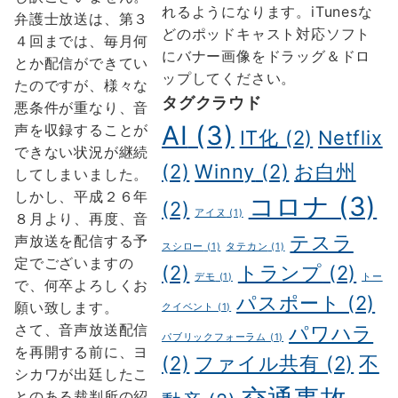
れるようになります。iTunesな
所
所
弁護士放送は、第３
どのポッドキャスト対応ソフト
へ
４回までは、毎月何
にバナー画像をドラッグ＆ドロ
の
とか配信ができてい
ップしてください。
たのですが、様々な
タグクラウド
悪条件が重なり、音
AI
(3)
声を収録することが
IT化
(2)
Netflix
できない状況が継続
(2)
Winny
(2)
お白州
してしまいました。
しかし、平成２６年
コロナ
(3)
(2)
アイヌ
(1)
８月より、再度、音
テスラ
声放送を配信する予
スシロー
(1)
タテカン
(1)
定でございますの
(2)
トランプ
(2)
デモ
(1)
トー
で、何卒よろしくお
パスポート
(2)
願い致します。
クイベント
(1)
さて、音声放送配信
パワハラ
パブリックフォーラム
(1)
を再開する前に、ヨ
(2)
ファイル共有
(2)
不
シカワが出廷したこ
とのある裁判所の紹