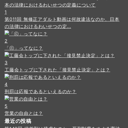
1
第011回 無修正アダルト動画は何故違法なのか、日本
の法律におけるわいせつの定...
2
「ⓒ」ってなに？
3
工藤会トップに下された「接見禁止決定」とは？
4
刑罰は応報であるといえるのか？
5
営業の自由とは？
最近の投稿