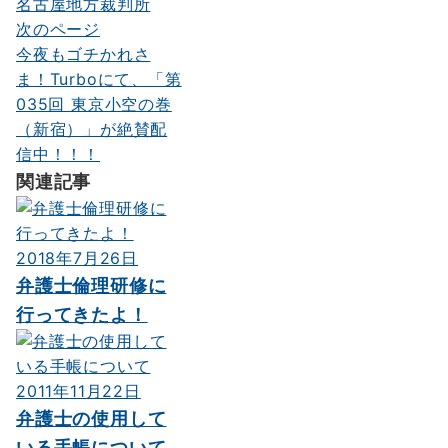
名古屋地方裁判所
稿
次のページ
ナ
今夜もゴチかれさ
ま！Turboにて、「第
ビ
035回 東京小空の巻
ゲ
（新宿）」が絶賛配
ー
信中！！！
関連記事
シ
ョ
ン
2018年7月26日
弁護士倫理研修に
行ってきたよ！
2011年11月22日
弁護士の使用して
いる手帳について