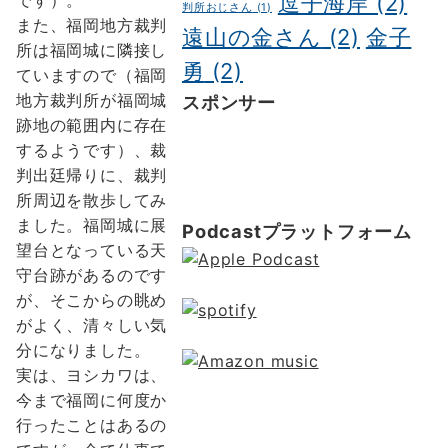
逗子海岸
(2)
判所おじさん
(1)
また、福岡地方裁判
遠山の金さん
(2)
金子
所は福岡城に隣接し
勇
(2)
ていますので（福岡
地方裁判所が福岡城
スポンサー
跡地の範囲内に存在
ポッドキャスト制作
ポッドキャ
するようです）、裁
スト 制作会社
明晰夢
明晰夢 や
判出廷帰りに、裁判
り方
Kochi private tour
Kochi
所周辺を散歩してみ
tour
Kochi Japan day trip
ました。福岡城に展
Podcastプラットフォーム
望台となっている天
守台跡があるのです
が、そこからの眺め
がよく、清々しい気
分になりました。
実は、ヨシカワは、
今まで福岡に何度か
行ったことはあるの