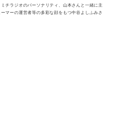
っ
リミチラジオのパーソナリティ、山本さんと一緒に主
て
ューマーの運営者等の多彩な顔をもつ中谷よしふみさ
く
だ
さ
い。