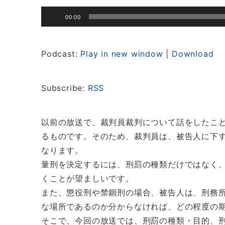
音
00:00
声
プ
レ
Podcast:
Play in new window
|
Download
ー
ヤ
ー
Subscribe:
RSS
以前の放送で、裁判員裁判について話をしたこ
るものです。そのため、裁判員は、被告人に下
なります。
量刑を決定するには、刑罰の種類だけではなく
くことが望ましいです。
また、懲役刑や禁錮刑の場合、被告人は、刑務
な場所であるのか分からなければ、どの程度の
そこで、今回の放送では、刑罰の種類・目的、