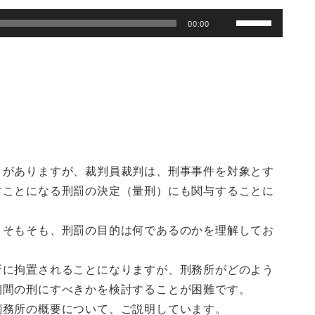
ボ
00:00
リ
ュ
ー
ム
調
節
に
は
とがありますが、裁判員裁判は、刑事事件を対象とす
上
すことになる刑罰の決定（量刑）にも関与することに
下
矢
印
、そもそも、刑罰の目的は何であるのかを理解してお
キ
ー
所に拘置されることになりますが、刑務所がどのよう
を
期間の刑にすべきかを検討することが困難です。
使
刑務所の概要について、ご説明しています。