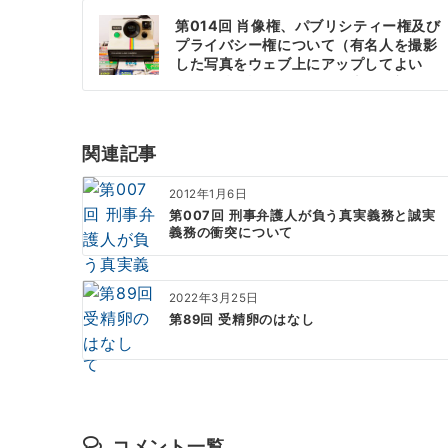
投
第014回 肖像権、パブリシティー権及び
稿
プライバシー権について（有名人を撮影
した写真をウェブ上にアップしてよい
ナ
か、盗聴は許されるのか、上司は部下の
メール履歴を閲覧できるのか、妻は夫の
ビ
携帯電話履歴を閲覧できるのか等）
ゲ
関連記事
ー
2012年1月6日
シ
第007回 刑事弁護人が負う真実義務と誠実
義務の衝突について
ョ
ン
2022年3月25日
第89回 受精卵のはなし
コメント一覧