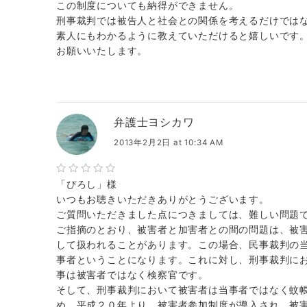
この制度についても納得ができません。
刑事裁判では被告人と社会との関係を考えるだけでは
素人にもわかるように教えていただけると嬉しいです
お願いいたします。
弁護士ヨシカワ
2013年2月2日 at 10:34 AM
「ぴろし」様
いつもお聴きいただきありがとうございます。
ご質問いただきました点につきましては、難しい問題
ご指摘のとおり、被害者と加害者との間の問題は、被
して扱われることがあります。この場合、民事裁判の
事者ということになります。これに対し、刑事裁判に
事は被害者ではなく検察官です。
そして、刑事裁判において被害者は当事者ではなく蚊
め、平成２０年より、被害者参加制度が導入され、被