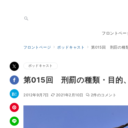
フロントペー
フロントページ
ポッドキャスト
第015回 刑罰の
ポッドキャスト
第015回 刑罰の種類・目的
第
第
2012年9月7日
2021年2月10日
2件のコメント
015
015
回
回
刑
刑
罰
罰
の
の