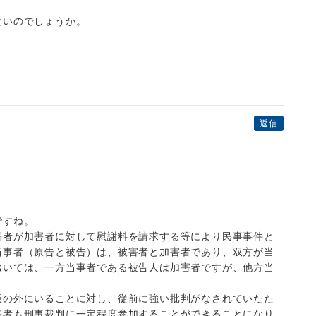
ないのでしょうか。
。
返信
ですね。
害者が加害者に対して慰謝料を請求する等により民事事件と
当事者（原告と被告）は、被害者と加害者であり、双方が当
おいては、一方当事者である被告人は加害者ですが、他方当
帳の外にいることに対し、従前に強い批判がなされていたた
害者も刑事裁判に一定程度参加することができることになり