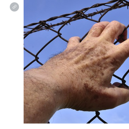
種
種
類・
類・
目
目
的、
的、
刑
刑
務
務
所
所
の
の
概
概
要
要
に
に
つ
つ
い
い
て
て
へ
の