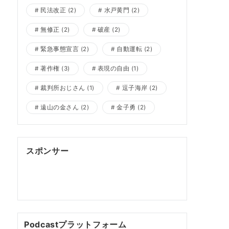
民法改正
(2)
水戸黄門
(2)
無修正
(2)
破産
(2)
緊急事態宣言
(2)
自動運転
(2)
著作権
(3)
表現の自由
(1)
裁判所おじさん
(1)
逗子海岸
(2)
遠山の金さん
(2)
金子勇
(2)
スポンサー
ポッドキャスト制作
ポッドキャスト 制作会
社
明晰夢
明晰夢 やり方
Kochi private tour
Kochi tour
Kochi Japan day trip
Podcastプラットフォーム