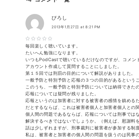
ぴろし
2013年1月27日 at 8:21 PM
毎回楽しく聴いています。
たいへん勉強になります。
いつもPodCastで聴いているだけなのですが、コメ
アカウント作成して質問することにしました。
第１５回では刑罰の目的について解説がありました。
一般予防と特別予防と応報の３つの目的があるという
このうち、一般予防と特別予防については納得できた
応報については疑問が残りました。
応報というのは加害者に対する被害者の感情を鎮める
だとするならば、これは被害者個人と加害者個人との
個人間の問題であるならば、応報については刑事では
解決するべきではないでしょうか。（例えば、慰謝料
話は少しずれますが、刑事裁判に被害者が参加する制
私は、被害者と加害者の個人間の問題を扱うのは民事