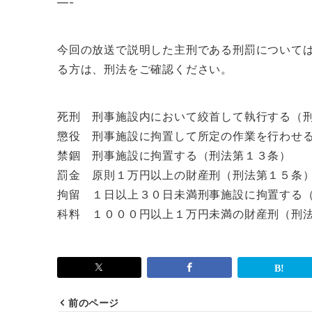
—-
今回の放送で説明した主刑である刑罰について
る方は、刑法をご確認ください。
死刑 刑事施設内において絞首して執行する（
懲役 刑事施設に拘置して所定の作業を行わせ
禁錮 刑事施設に拘置する（刑法第１３条）
罰金 原則１万円以上の財産刑（刑法第１５条
拘留 １日以上３０日未満刑事施設に拘置する
科料 １０００円以上１万円未満の財産刑（刑
前のページ