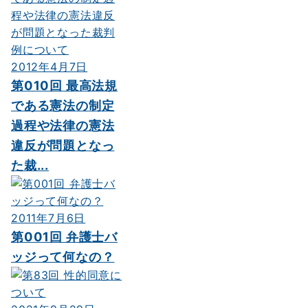
ョ
ン
2012年4月7日
第010回 最高法規
である憲法の制定
過程や法律の憲法
違反が問題となっ
た裁...
2011年7月6日
第001回 弁護士バ
ッジって何なの？