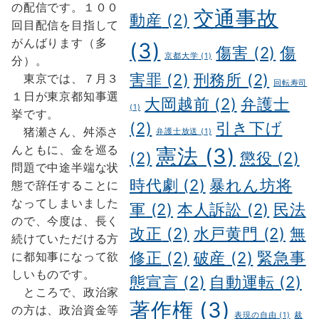
の配信です。１００
交通事故
動産
(2)
回目配信を目指して
がんばります（多
(3)
傷害
(2)
傷
京都大学
(1)
分）。
害罪
(2)
刑務所
(2)
東京では、７月３
回転寿司
１日が東京都知事選
大岡越前
(2)
弁護士
(1)
挙です。
(2)
引き下げ
猪瀬さん、舛添さ
弁護士放送
(1)
んともに、金を巡る
憲法
(3)
(2)
懲役
(2)
問題で中途半端な状
時代劇
(2)
暴れん坊将
態で辞任することに
なってしまいました
軍
(2)
本人訴訟
(2)
民法
ので、今度は、長く
改正
(2)
水戸黄門
(2)
無
続けていただける方
修正
(2)
破産
(2)
緊急事
に都知事になって欲
しいものです。
態宣言
(2)
自動運転
(2)
ところで、政治家
著作権
(3)
の方は、政治資金等
表現の自由
(1)
裁