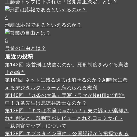
工藤会トップに下された「接見禁止決定」とは？
4
刑罰は応報であるといえるのか？
5
営業の自由とは？
最近の投稿
第142回 絞首刑は残虐なのか。死刑制度をめぐる憲法
上の論点
第141回 ネットに残る過去は消せるのか？AI時代に考
えるデジタルタトゥーと忘れられる権利
第140回 『九条の大罪』実写ドラマがNetflixで配信
中！九条先生は悪徳弁護士なのか？
第139回 「キスは不倫じゃない？」夫の訴えが棄却さ
れた判決と、裁判官がレビューされる口コミサイト
「裁判官マップ」について
第138回 エプスタイン事件：公開記録から把握できる