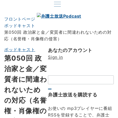
フロントページ
ポッドキャスト
第050回 政治家と金／変質者に間違われないための対
応（名誉権・肖像権の侵害）
ポッドキャスト
あなたのアカウント
第050回 政
Sign in
治家と金／変
質者に間違わ
検
索：
れないため
弁護士放送を購読する
の対応（名誉
お使いの mp3プレイヤーに番組
権・肖像権の
RSSを登録することで、弁護士