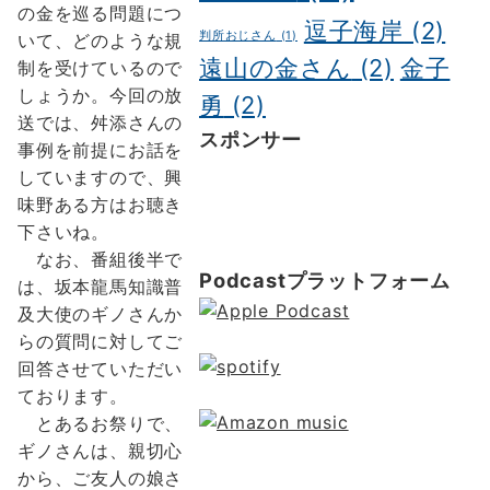
の金を巡る問題につ
逗子海岸
(2)
判所おじさん
(1)
いて、どのような規
遠山の金さん
(2)
金子
制を受けているので
しょうか。今回の放
勇
(2)
送では、舛添さんの
スポンサー
事例を前提にお話を
ポッドキャスト制作
ポッドキャ
していますので、興
スト 制作会社
明晰夢
明晰夢 や
味野ある方はお聴き
り方
Kochi private tour
Kochi
下さいね。
tour
Kochi Japan day trip
なお、番組後半で
Podcastプラットフォーム
は、坂本龍馬知識普
及大使のギノさんか
らの質問に対してご
回答させていただい
ております。
とあるお祭りで、
ギノさんは、親切心
から、ご友人の娘さ