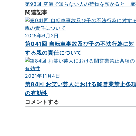
第98回 空港で知らない人の荷物を預かると「
ビ
関連記事
ゲ
ー
2015年6月2日
シ
第041回 自転車事故及び子の不法行為に対
ョ
する親の責任について
ン
2021年11月4日
第84回 お笑い芸人における闇営業禁止条
の有効性
コメントする