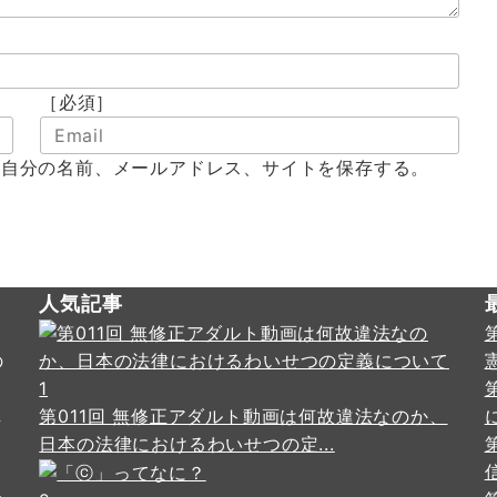
［必須］
に自分の名前、メールアドレス、サイトを保存する。
人気記事
の
・
1
し
第011回 無修正アダルト動画は何故違法なのか、
日本の法律におけるわいせつの定...