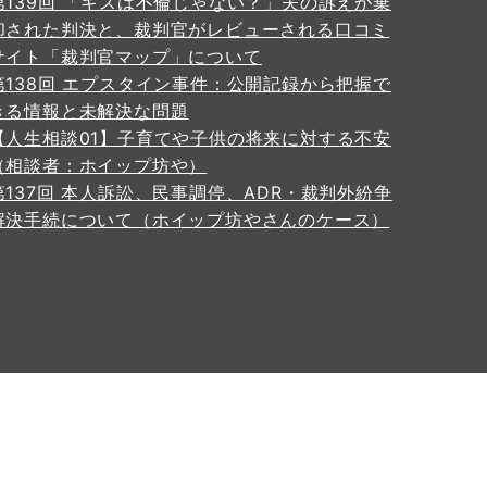
第139回 「キスは不倫じゃない？」夫の訴えが棄
却された判決と、裁判官がレビューされる口コミ
サイト「裁判官マップ」について
第138回 エプスタイン事件：公開記録から把握で
きる情報と未解決な問題
【人生相談01】子育てや子供の将来に対する不安
（相談者：ホイップ坊や）
第137回 本人訴訟、民事調停、ADR・裁判外紛争
解決手続について（ホイップ坊やさんのケース）