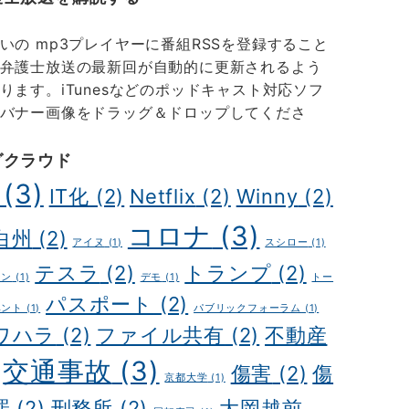
いの mp3プレイヤーに番組RSSを登録すること
弁護士放送の最新回が自動的に更新されるよう
ります。iTunesなどのポッドキャスト対応ソフ
バナー画像をドラッグ＆ドロップしてくださ
グクラウド
(3)
IT化
(2)
Netflix
(2)
Winny
(2)
コロナ
(3)
白州
(2)
アイヌ
(1)
スシロー
(1)
テスラ
(2)
トランプ
(2)
カン
(1)
デモ
(1)
トー
パスポート
(2)
ベント
(1)
パブリックフォーラム
(1)
ワハラ
(2)
ファイル共有
(2)
不動産
交通事故
(3)
傷害
(2)
傷
京都大学
(1)
罪
(2)
刑務所
(2)
大岡越前