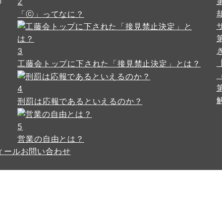
の
2
「ⓒ」ってなに？
3
工藤会トップに下された「接見禁止決定」とは？
4
刑罰は応報であるといえるのか？
5
営業の自由とは？
ィール
お問い合わせ