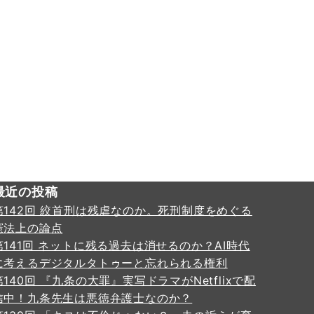
最近の投稿
第142回 絞首刑は残虐なのか。死刑制度をめぐる
憲法上の論点
第141回 ネットに残る過去は消せるのか？AI時代
に考えるデジタルタトゥーと忘れられる権利
第140回 『九条の大罪』実写ドラマがNetflixで配
信中！九条先生は悪徳弁護士なのか？