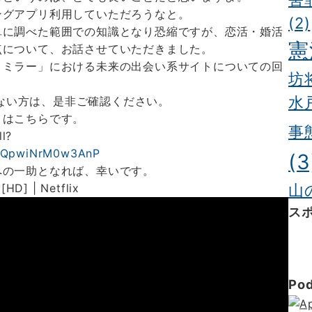
ングアプリ利用していただろうなと。
(2)
単に調べた範囲での知識となり恐縮ですが、恋活・婚活
憲
点について、お話させていただきました。
・ミラー」における未来の出会い系サイトについての回
坊
水
いない方は、是非ご確認ください。
トはこちらです。
事
l?
odQQpwiNrM0w3AnP
(3
への一助となれば、幸いです。
 [HD] | Netflix
山
ス
ポッ
夢
Koc
Po