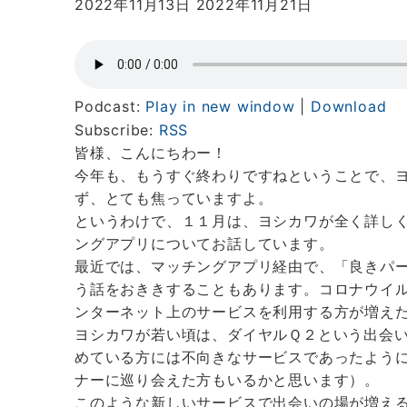
2022年11月13日
2022年11月21日
Podcast:
Play in new window
|
Download
Subscribe:
RSS
皆様、こんにちわー！
今年も、もうすぐ終わりですねということで、
ず、とても焦っていますよ。
というわけで、１１月は、ヨシカワが全く詳し
ングアプリについてお話しています。
最近では、マッチングアプリ経由で、「良きパ
う話をおききすることもあります。コロナウイ
ンターネット上のサービスを利用する方が増え
ヨシカワが若い頃は、ダイヤルＱ２という出会
めている方には不向きなサービスであったよう
ナーに巡り会えた方もいるかと思います）。
このような新しいサービスで出会いの場が増え