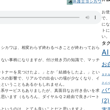
弁護士ヨシカワ
お使
で、
にな
トに
い。
タ
ヨシカワは、相変わらず終わるべきことが終わっておら
AI
くない事柄になりますが、付け焼き刃の知識で、マッチ
お
ートナーを見つけたよ。」とか「結婚をしたよ。」とい
タテ
ルスの影響で、リアルでの出会いの場が少なくなり、イ
クイ
たということもあるかもしれません。
パ
い系サービスもありましたが、真面目なお付き合いを求
に思います（もちろん、ダイヤルＱ２経由で良きパート
(2)
るというのは、とても良いことだと思いますよ。
害