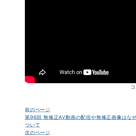
コ
前のページ
投
第96回 無修正AV動画の配信や無修正画像はな
稿
ついて
ナ
次のページ