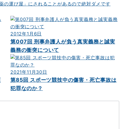
麻薬の運び屋」にされることがあるので絶対ダメです
2012年1月6日
第007回 刑事弁護人が負う真実義務と誠実
義務の衝突について
2021年11月30日
項
第85回 スポーツ競技中の傷害・死亡事故は
犯罪なのか？