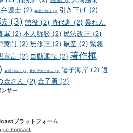
回転寿司
(1)
弁護士
(2)
引き下げ
(2)
弁護士放送
(1)
法
(3)
懲役
(2)
時代劇
(2)
暴れん
将軍
(2)
本人訴訟
(2)
民法改正
(2)
戸黄門
(2)
無修正
(2)
破産
(2)
緊急
著作権
態宣言
(2)
自動運転
(2)
)
逗子海岸
(2)
遠
表現の自由
(1)
裁判所おじさん
(1)
の金さん
(2)
金子勇
(2)
ポンサー
ドキャスト制作
ポッドキャスト 制作会社
明晰
明晰夢 やり方
Kochi private tour
Kochi tour
hi Japan day trip
dcastプラットフォーム