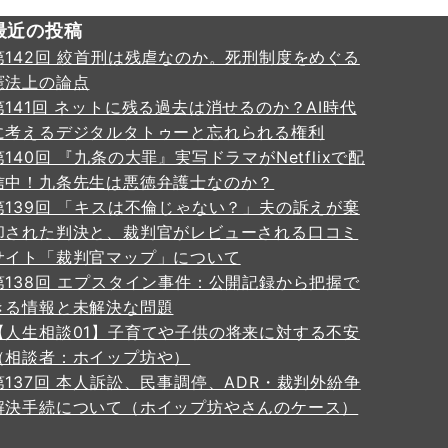
最近の投稿
第142回 絞首刑は残虐なのか。死刑制度をめぐる
憲法上の論点
第141回 ネットに残る過去は消せるのか？AI時代
に考えるデジタルタトゥーと忘れられる権利
第140回 『九条の大罪』実写ドラマがNetflixで配
信中！九条先生は悪徳弁護士なのか？
第139回 「キスは不倫じゃない？」夫の訴えが棄
却された判決と、裁判官がレビューされる口コミ
サイト「裁判官マップ」について
第138回 エプスタイン事件：公開記録から把握で
きる情報と未解決な問題
【人生相談01】子育てや子供の将来に対する不安
（相談者：ホイップ坊や）
第137回 本人訴訟、民事調停、ADR・裁判外紛争
解決手続について（ホイップ坊やさんのケース）