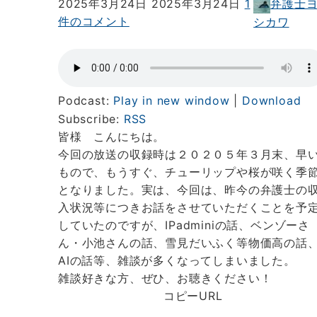
第
第
弁護士
2025年3月24日
2025年3月24日
1
125
125
件のコメント
シカワ
回
回
昨
昨
今
今
の
の
Podcast:
Play in new window
|
Download
弁
弁
Subscribe:
RSS
護
護
皆様 こんにちは。
士
士
今回の放送の収録時は２０２０５年３月末、早
の
の
もので、もうすぐ、チューリップや桜が咲く季
懐
懐
となりました。実は、今回は、昨今の弁護士の
事
事
入状況等につきお話をさせていただくことを予
情
情
していたのですが、IPadminiの話、ベンゾーさ
と
と
ん・小池さんの話、雪見だいふく等物価高の話
あ
あ
AIの話等、雑談が多くなってしまいました。
れ
れ
雑談好きな方、ぜひ、お聴きください！
こ
こ
コピーURL
れ
れ