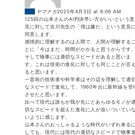
返信
ヤマナカ
2025年4月3日 at 8:09 AM
125回の山本さんのAI判決早い方がいいという意
見に対して吉川先生の「僕は嫌だ」という意見
同意します。
感情的に理解するのは人間で、人間が理解する
とに「今はまだ」時間がかかると思うからです
そして物事には適切なスピードがあると思いま
す。これは技術の進化に対しても同じことが言
ると思います。
一昔前の技術者や科学者はその辺を理解して適
なスピードで進化して、1960年台に新幹線を登
させたと思います。
比べて現代は誰もが我が先にとあらゆるモノが
切なスピードを超えた進化に人が追いついてい
いように感じます。
山本さんのおっしゃるような時代がいずれ来る
しても、現代には現代の適切なスピードで物事