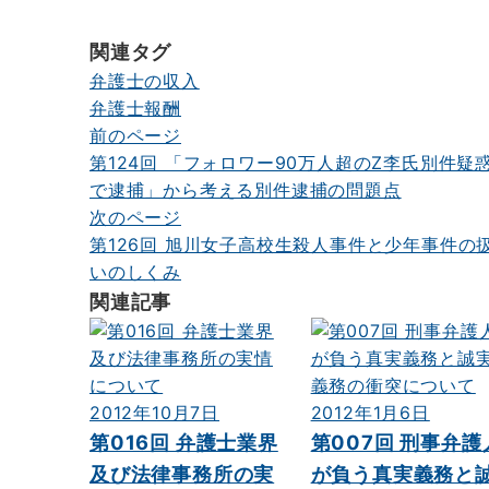
雑
雑
談
談
関連タグ
す
す
弁護士の収入
る
る
弁護士報酬
回
回
前のページ
投
へ
第124回 「フォロワー90万人超のZ李氏別件疑
の
稿
で逮捕」から考える別件逮捕の問題点
ナ
次のページ
第126回 旭川女子高校生殺人事件と少年事件の
ビ
いのしくみ
ゲ
関連記事
ー
シ
ョ
2012年10月7日
2012年1月6日
ン
第016回 弁護士業界
第007回 刑事弁護
及び法律事務所の実
が負う真実義務と