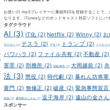
ヨ
お使いの mp3プレイヤーに番組RSSを登録することで
なります。iTunesなどのポッドキャスト対応ソフトに
タグクラウド
AI
(3)
IT化
(2)
Netflix
(2)
Winny
(2)
お
テスラ
(2)
トランプ
(2)
タテカン
(1)
デモ
(1)
トークイ
パワハラ
(2)
ファイル共有
(2)
不動産
(2)
い
節
害罪
(2)
刑務所
(2)
大岡越前
(2)
弁
収
回転寿司
(1)
定
法
(3)
懲役
(2)
時代劇
(2)
暴れん坊将軍
、
黄門
(2)
無修正
(2)
破産
(2)
緊急事態宣言
逗子海岸
(2)
遠山の金さん
自由
(1)
裁判所おじさん
(1)
スポンサー