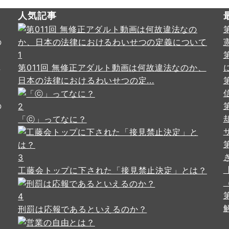
人気記事
の
・
1
し
第011回 無修正アダルト動画は何故違法なのか、
日本の法律におけるわいせつの定...
の
2
「ⓒ」ってなに？
3
工藤会トップに下された「接見禁止決定」とは？
4
刑罰は応報であるといえるのか？