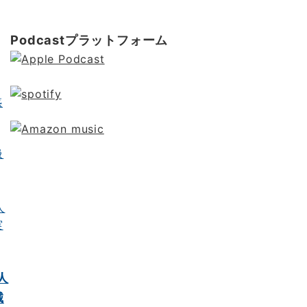
ポッドキャスト制作
ポッドキャスト 制作会社
明晰夢
明
Kochi Japan day trip
Podcastプラットフォーム
惑
扱
人
誠