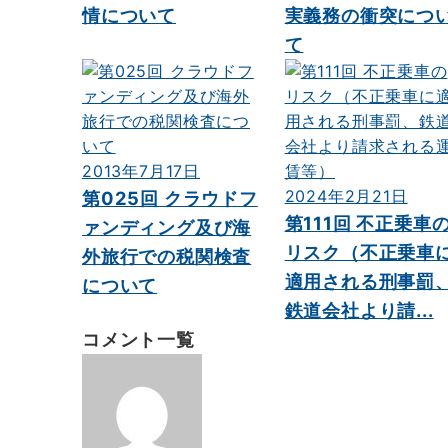
情について
実義務の衝突につ
て
2013年7月17日
2024年2月21日
第025回 クラウドフ
第111回 不正乗車
ァンディング及び海
リスク（不正乗車
外旅行での税関検査
適用される刑事罰
について
鉄道会社より請...
コメント一覧