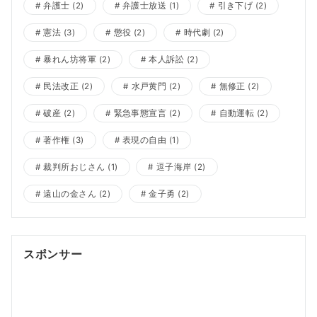
弁護士
(2)
弁護士放送
(1)
引き下げ
(2)
憲法
(3)
懲役
(2)
時代劇
(2)
暴れん坊将軍
(2)
本人訴訟
(2)
民法改正
(2)
水戸黄門
(2)
無修正
(2)
破産
(2)
緊急事態宣言
(2)
自動運転
(2)
著作権
(3)
表現の自由
(1)
裁判所おじさん
(1)
逗子海岸
(2)
遠山の金さん
(2)
金子勇
(2)
スポンサー
ポッドキャスト制作
ポッドキャスト 制作会社
明晰夢
明
晰夢 やり方
Kochi private tour
Kochi tour
Kochi
Japan day trip