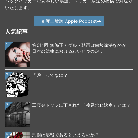
バックパッカーのあやしい裏話、トリカゴ放送の提供でお送り
いたします。
弁護士放送 Apple Podcast
人気記事
1
第011回 無修正アダルト動画は何故違法なのか、
日本の法律におけるわいせつの定...
2
「ⓒ」ってなに？
3
工藤会トップに下された「接見禁止決定」とは？
4
刑罰は応報であるといえるのか？