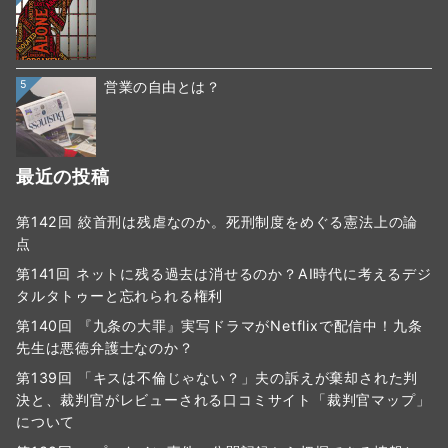
5
営業の自由とは？
最近の投稿
第142回 絞首刑は残虐なのか。死刑制度をめぐる憲法上の論
点
第141回 ネットに残る過去は消せるのか？AI時代に考えるデジ
タルタトゥーと忘れられる権利
第140回 『九条の大罪』実写ドラマがNetflixで配信中！九条
先生は悪徳弁護士なのか？
第139回 「キスは不倫じゃない？」夫の訴えが棄却された判
決と、裁判官がレビューされる口コミサイト「裁判官マップ」
について