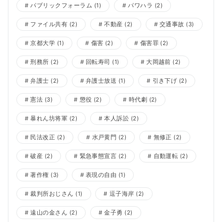
パブリックフォーラム
(1)
パワハラ
(2)
ファイル共有
(2)
不動産
(2)
交通事故
(3)
京都大学
(1)
傷害
(2)
傷害罪
(2)
刑務所
(2)
回転寿司
(1)
大岡越前
(2)
弁護士
(2)
弁護士放送
(1)
引き下げ
(2)
憲法
(3)
懲役
(2)
時代劇
(2)
暴れん坊将軍
(2)
本人訴訟
(2)
民法改正
(2)
水戸黄門
(2)
無修正
(2)
破産
(2)
緊急事態宣言
(2)
自動運転
(2)
著作権
(3)
表現の自由
(1)
裁判所おじさん
(1)
逗子海岸
(2)
遠山の金さん
(2)
金子勇
(2)