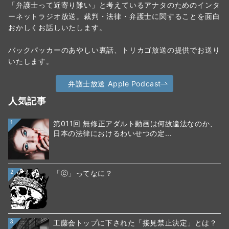
「弁護士って近寄り難い」と考えているアナタのためのインタ
ーネットラジオ放送。裁判・法律・弁護士に関することを面白
おかしくお話しいたします。
バックパッカーのあやしい裏話、トリカゴ放送の提供でお送り
いたします。
弁護士放送 Apple Podcast
人気記事
1
第011回 無修正アダルト動画は何故違法なのか、
日本の法律におけるわいせつの定...
2
「ⓒ」ってなに？
3
工藤会トップに下された「接見禁止決定」とは？