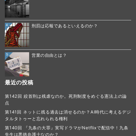
4
刑罰は応報であるといえるのか？
5
営業の自由とは？
最近の投稿
第142回 絞首刑は残虐なのか。死刑制度をめぐる憲法上の論
点
第141回 ネットに残る過去は消せるのか？AI時代に考えるデジ
タルタトゥーと忘れられる権利
第140回 『九条の大罪』実写ドラマがNetflixで配信中！九条
先生は悪徳弁護士なのか？