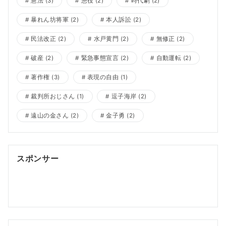
憲法
(3)
懲役
(2)
時代劇
(2)
暴れん坊将軍
(2)
本人訴訟
(2)
民法改正
(2)
水戸黄門
(2)
無修正
(2)
破産
(2)
緊急事態宣言
(2)
自動運転
(2)
著作権
(3)
表現の自由
(1)
裁判所おじさん
(1)
逗子海岸
(2)
遠山の金さん
(2)
金子勇
(2)
スポンサー
ポッドキャスト制作
ポッドキャスト 制作会社
明晰夢
明
晰夢 やり方
Kochi private tour
Kochi tour
Kochi
Japan day trip