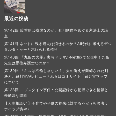
最近の投稿
第142回 絞首刑は残虐なのか。死刑制度をめぐる憲法上の論
点
第141回 ネットに残る過去は消せるのか？AI時代に考えるデジ
タルタトゥーと忘れられる権利
第140回 『九条の大罪』実写ドラマがNetflixで配信中！九条
先生は悪徳弁護士なのか？
第139回 「キスは不倫じゃない？」夫の訴えが棄却された判
決と、裁判官がレビューされる口コミサイト「裁判官マップ」
について
第138回 エプスタイン事件：公開記録から把握できる情報と
未解決な問題
【人生相談01】子育てや子供の将来に対する不安（相談者：
ホイップ坊や）