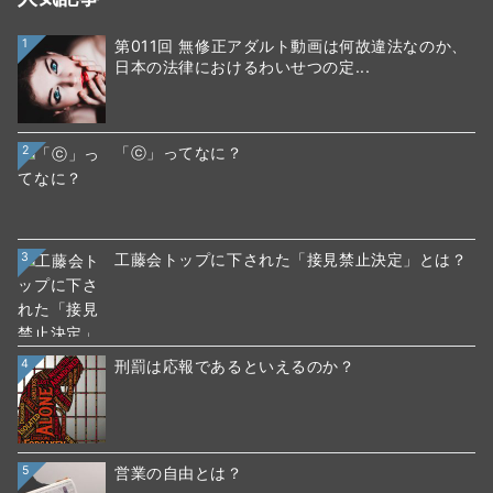
1
第011回 無修正アダルト動画は何故違法なのか、
日本の法律におけるわいせつの定...
2
「ⓒ」ってなに？
3
工藤会トップに下された「接見禁止決定」とは？
4
刑罰は応報であるといえるのか？
5
営業の自由とは？