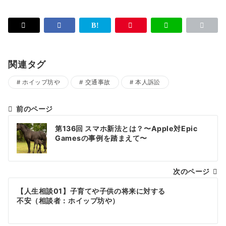
関連タグ
ホイップ坊や
交通事故
本人訴訟
前のページ
投
第136回 スマホ新法とは？〜Apple対Epic
稿
Gamesの事例を踏まえて〜
ナ
次のページ
ビ
ゲ
【人生相談01】子育てや子供の将来に対する
不安（相談者：ホイップ坊や）
ー