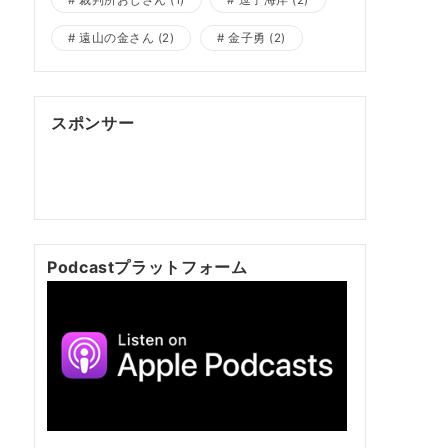
裁判所おじさん
(1)
逗子海岸
(2)
遠山の金さん
(2)
金子勇
(2)
スポンサー
ポッドキャスト制作
ポッドキャスト 制作会
社
明晰夢
明晰夢 やり方
Kochi private tour
Kochi tour
Kochi Japan day trip
Podcastプラットフォーム