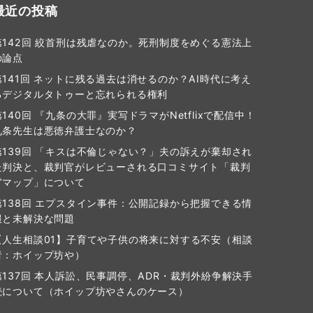
最近の投稿
第142回 絞首刑は残虐なのか。死刑制度をめぐる憲法上
の論点
第141回 ネットに残る過去は消せるのか？AI時代に考え
るデジタルタトゥーと忘れられる権利
第140回 『九条の大罪』実写ドラマがNetflixで配信中！
九条先生は悪徳弁護士なのか？
第139回 「キスは不倫じゃない？」夫の訴えが棄却され
た判決と、裁判官がレビューされる口コミサイト「裁判
官マップ」について
第138回 エプスタイン事件：公開記録から把握できる情
報と未解決な問題
【人生相談01】子育てや子供の将来に対する不安（相談
者：ホイップ坊や）
第137回 本人訴訟、民事調停、ADR・裁判外紛争解決手
続について（ホイップ坊やさんのケース）