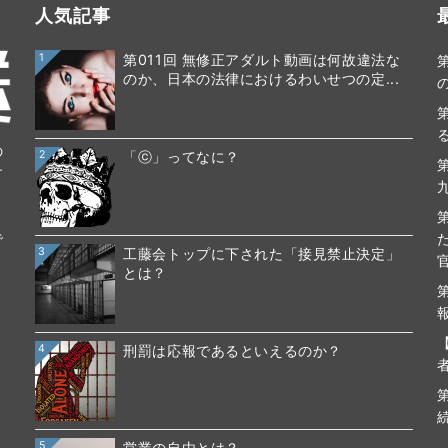
人気記事
1
第011回 無修正アダルト動画は何故違法な
のか、日本の法律におけるわいせつの定...
の
2
「ⓒ」ってなに？
す
で
3
工藤会トップに下された「接見禁止決定」
とは？
4
刑罰は応報であるといえるのか？
5
営業の自由とは？