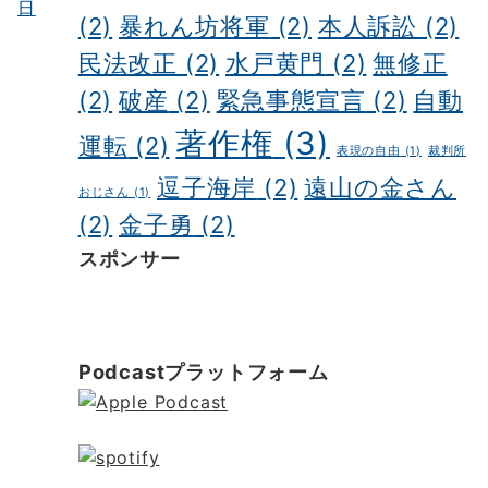
日
(2)
暴れん坊将軍
(2)
本人訴訟
(2)
民法改正
(2)
水戸黄門
(2)
無修正
(2)
破産
(2)
緊急事態宣言
(2)
自動
著作権
(3)
運転
(2)
表現の自由
(1)
裁判所
逗子海岸
(2)
遠山の金さん
おじさん
(1)
(2)
金子勇
(2)
スポンサー
ポッドキャスト制作
ポッドキャスト 制作会社
明晰夢
明晰夢 やり方
Kochi private tour
Kochi tour
Kochi Japan day trip
Podcastプラットフォーム