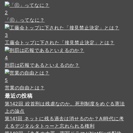
2
「ⓒ」ってなに？
3
工藤会トップに下された「接見禁止決定」とは？
4
刑罰は応報であるといえるのか？
5
営業の自由とは？
最近の投稿
第142回 絞首刑は残虐なのか。死刑制度をめぐる憲法
上の論点
第141回 ネットに残る過去は消せるのか？AI時代に考
えるデジタルタトゥーと忘れられる権利