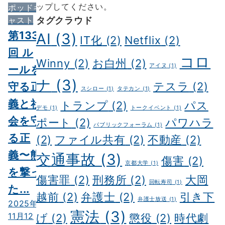
ップしてください。
ポッドキ
タグクラウド
ャスト
第133
AI
(3)
IT化
(2)
Netflix
(2)
回 ル
コロ
Winny
(2)
お白州
(2)
アイヌ
(1)
ールを
ナ
(3)
守る正
テスラ
(2)
スシロー
(1)
タテカン
(1)
義と社
トランプ
(2)
パス
デモ
(1)
トークイベント
(1)
会を守
ポート
(2)
パワハラ
パブリックフォーラム
(1)
る正
(2)
ファイル共有
(2)
不動産
(2)
義〜熊
交通事故
(3)
傷害
(2)
京都大学
(1)
を撃っ
傷害罪
(2)
刑務所
(2)
大岡
回転寿司
(1)
た...
越前
(2)
弁護士
(2)
引き下
弁護士放送
(1)
2025年
憲法
(3)
11月12
げ
(2)
懲役
(2)
時代劇