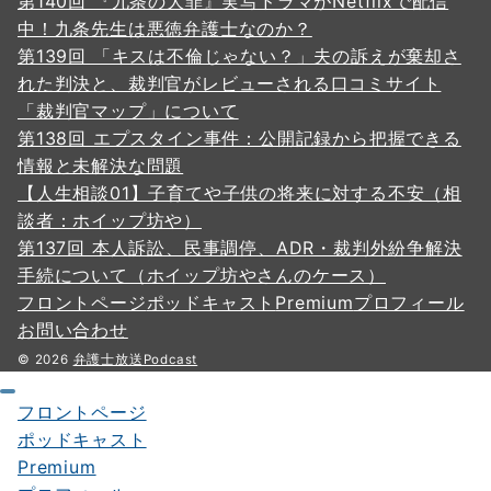
第140回 『九条の大罪』実写ドラマがNetflixで配信
中！九条先生は悪徳弁護士なのか？
第139回 「キスは不倫じゃない？」夫の訴えが棄却さ
れた判決と、裁判官がレビューされる口コミサイト
「裁判官マップ」について
第138回 エプスタイン事件：公開記録から把握できる
情報と未解決な問題
【人生相談01】子育てや子供の将来に対する不安（相
談者：ホイップ坊や）
第137回 本人訴訟、民事調停、ADR・裁判外紛争解決
手続について（ホイップ坊やさんのケース）
フロントページ
ポッドキャスト
Premium
プロフィール
お問い合わせ
© 2026
弁護士放送Podcast
フロントページ
ポッドキャスト
Premium