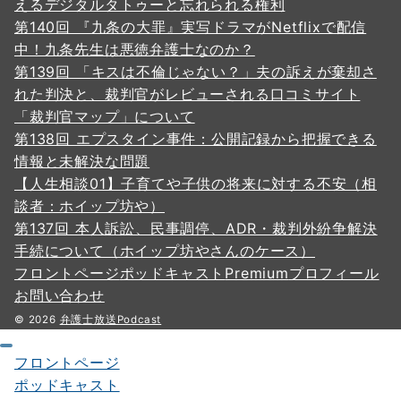
えるデジタルタトゥーと忘れられる権利
第140回 『九条の大罪』実写ドラマがNetflixで配信
中！九条先生は悪徳弁護士なのか？
第139回 「キスは不倫じゃない？」夫の訴えが棄却さ
れた判決と、裁判官がレビューされる口コミサイト
「裁判官マップ」について
第138回 エプスタイン事件：公開記録から把握できる
情報と未解決な問題
【人生相談01】子育てや子供の将来に対する不安（相
談者：ホイップ坊や）
第137回 本人訴訟、民事調停、ADR・裁判外紛争解決
手続について（ホイップ坊やさんのケース）
フロントページ
ポッドキャスト
Premium
プロフィール
お問い合わせ
© 2026
弁護士放送Podcast
フロントページ
ポッドキャスト