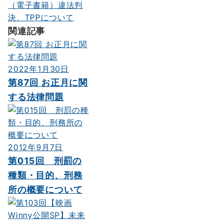
ー
（電子書籍）違法判
決、TPPについて
シ
関連記事
ョ
ン
2022年1月30日
第87回 お正月に関
する法律問題
2012年9月7日
第015回 刑罰の
種類・目的、刑務
所の概要について