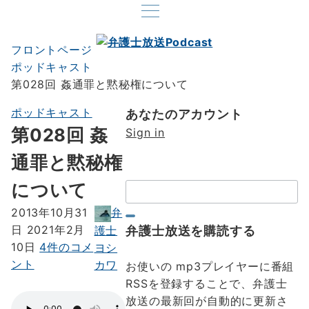
フロントページ
ポッドキャスト
第028回 姦通罪と黙秘権について
ポッドキャスト
あなたのアカウント
第028回 姦
Sign in
通罪と黙秘権
について
検
索：
弁
2013年10月31
弁護士放送を購読する
日
2021年2月
護士
第
第
10日
4件のコメ
ヨシ
028
028
ント
カワ
お使いの mp3プレイヤーに番組
回
回
RSSを登録することで、弁護士
姦
姦
放送の最新回が自動的に更新さ