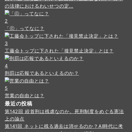
の法律におけるわいせつの定...
2
「ⓒ」ってなに？
3
工藤会トップに下された「接見禁止決定」とは？
4
刑罰は応報であるといえるのか？
5
営業の自由とは？
最近の投稿
第142回 絞首刑は残虐なのか。死刑制度をめぐる憲法
上の論点
第141回 ネットに残る過去は消せるのか？AI時代に考