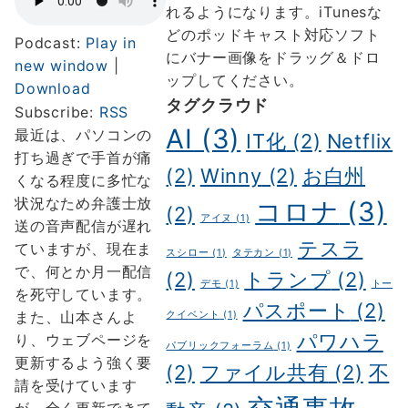
通
通
れるようになります。iTunesな
罪
罪
どのポッドキャスト対応ソフト
Podcast:
Play in
と
と
にバナー画像をドラッグ＆ドロ
new window
|
黙
黙
ップしてください。
Download
秘
秘
タグクラウド
Subscribe:
RSS
権
権
AI
(3)
最近は、パソコンの
IT化
(2)
Netflix
に
に
打ち過ぎで手首が痛
つ
つ
(2)
Winny
(2)
お白州
くなる程度に多忙な
い
い
状況なため弁護士放
コロナ
(3)
(2)
て
て
アイヌ
(1)
送の音声配信が遅れ
へ
テスラ
ていますが、現在ま
スシロー
(1)
タテカン
(1)
の
で、何とか月一配信
(2)
トランプ
(2)
デモ
(1)
トー
を死守しています。
パスポート
(2)
また、山本さんよ
クイベント
(1)
パワハラ
り、ウェブページを
パブリックフォーラム
(1)
更新するよう強く要
(2)
ファイル共有
(2)
不
請を受けています
が、全く更新できて