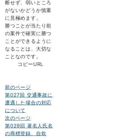
断せず、弱いところ
がないかどうか慎重
に見極めます。
勝つことが当たり前
の案件で確実に勝つ
ことができるように
なることは、大切な
ことなのです。
コピーURL
前のページ
投
第027回 交通事故に
稿
遭遇した場合の対応
ナ
について
次のページ
ビ
第029回 著名人氏名
ゲ
の商標登録、自炊