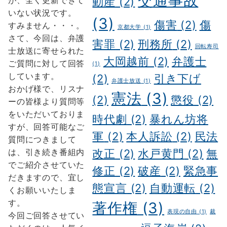
交通事故
動産
(2)
いない状況です。
(3)
傷害
(2)
傷
すみません・・・。
京都大学
(1)
さて、今回は、弁護
害罪
(2)
刑務所
(2)
回転寿司
士放送に寄せられた
大岡越前
(2)
弁護士
ご質問に対して回答
(1)
しています。
(2)
引き下げ
弁護士放送
(1)
おかげ様で、リスナ
憲法
(3)
(2)
懲役
(2)
ーの皆様より質問等
をいただいておりま
時代劇
(2)
暴れん坊将
すが、回答可能なご
軍
(2)
本人訴訟
(2)
民法
質問につきまして
は、引き続き番組内
改正
(2)
水戸黄門
(2)
無
でご紹介させていた
修正
(2)
破産
(2)
緊急事
だきますので、宜し
態宣言
(2)
自動運転
(2)
くお願いいたしま
す。
著作権
(3)
表現の自由
(1)
裁
今回ご回答させてい