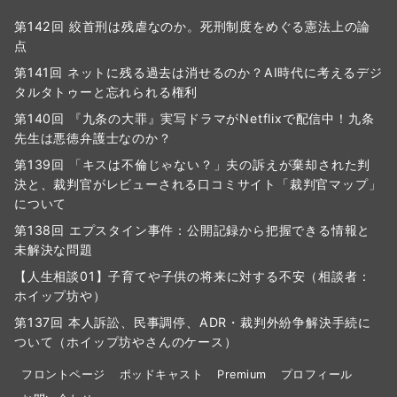
第142回 絞首刑は残虐なのか。死刑制度をめぐる憲法上の論
点
第141回 ネットに残る過去は消せるのか？AI時代に考えるデジ
タルタトゥーと忘れられる権利
第140回 『九条の大罪』実写ドラマがNetflixで配信中！九条
先生は悪徳弁護士なのか？
第139回 「キスは不倫じゃない？」夫の訴えが棄却された判
決と、裁判官がレビューされる口コミサイト「裁判官マップ」
について
第138回 エプスタイン事件：公開記録から把握できる情報と
未解決な問題
【人生相談01】子育てや子供の将来に対する不安（相談者：
ホイップ坊や）
第137回 本人訴訟、民事調停、ADR・裁判外紛争解決手続に
ついて（ホイップ坊やさんのケース）
フロントページ
ポッドキャスト
Premium
プロフィール