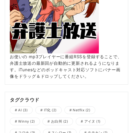
お使いの mp3プレイヤーに番組RSSを登録することで、
弁護士放送の最新回が自動的に更新されるようになりま
す。iTunesなどのポッドキャスト対応ソフトにバナー画
像をドラッグ＆ドロップしてください。
タグクラウド
AI
(3)
IT化
(2)
Netflix
(2)
Winny
(2)
お白州
(2)
アイヌ
(1)
コロナ
(3)
スシロー
(1)
タテカン
(1)