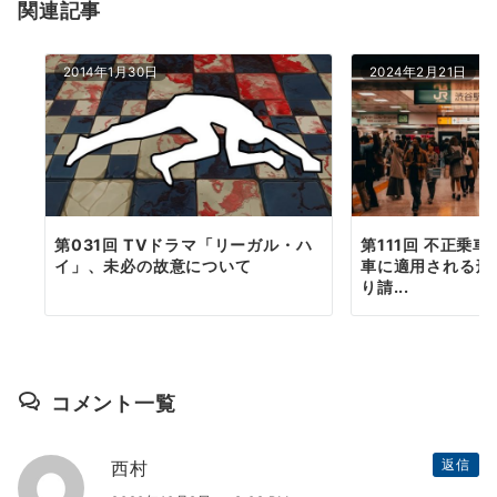
関連記事
ン
2014年1月30日
2024年2月21日
第031回 TVドラマ「リーガル・ハ
第111回 不正乗
イ」、未必の故意について
車に適用される刑
り請...
コメント一覧
西村
返信