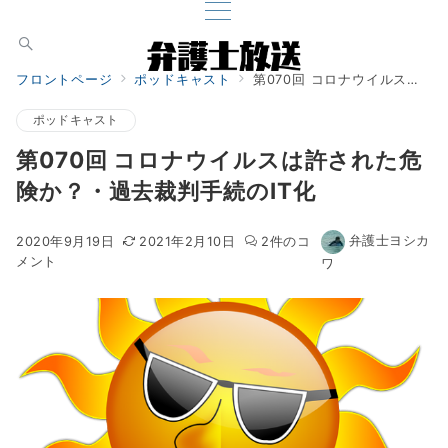
フロントページ
ポッドキャスト
第070回 コロナウイルスは許された危険か？・過去裁判手続のIT化
ポッドキャスト
第070回 コロナウイルスは許された危
険か？・過去裁判手続のIT化
第
第
弁護士ヨシカ
2020年9月19日
2021年2月10日
2件のコ
070
070
メント
ワ
回
回
コ
コ
ロ
ロ
ナ
ナ
ウ
ウ
イ
イ
ル
ル
ス
ス
は
は