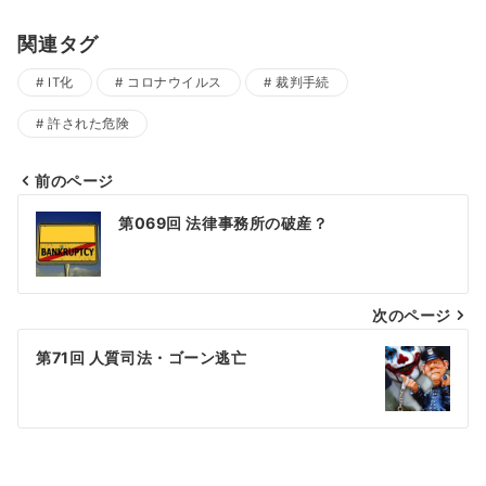
関連タグ
IT化
コロナウイルス
裁判手続
許された危険
前のページ
投
第069回 法律事務所の破産？
稿
ナ
次のページ
ビ
ゲ
第71回 人質司法・ゴーン逃亡
ー
シ
ョ