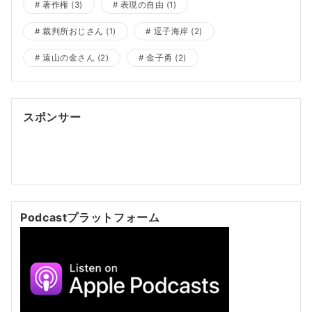
著作権
(3)
表現の自由
(1)
裁判所おじさん
(1)
逗子海岸
(2)
遠山の金さん
(2)
金子勇
(2)
スポンサー
ポッドキャスト制作
ポッドキャスト 制作会社
明晰夢
明
晰夢 やり方
Kochi private tour
Kochi tour
Kochi
Japan day trip
Podcastプラットフォーム