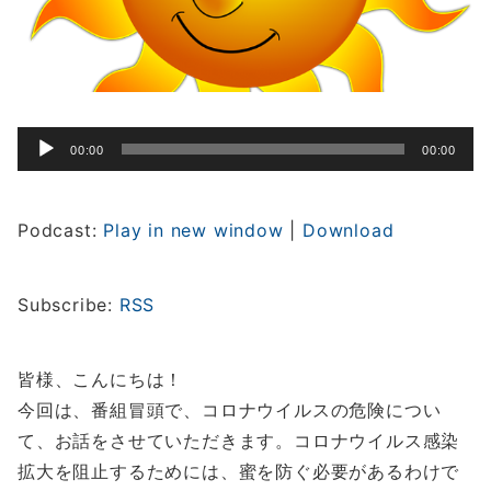
許
許
さ
さ
れ
れ
た
た
危
危
険
険
音
か？・
か？・
00:00
00:00
声
過
過
去
去
プ
裁
裁
レ
Podcast:
Play in new window
|
Download
判
判
ー
手
手
ヤ
続
続
の
の
ー
Subscribe:
RSS
IT
IT
化
化
へ
皆様、こんにちは！
の
今回は、番組冒頭で、コロナウイルスの危険につい
て、お話をさせていただきます。コロナウイルス感染
拡大を阻止するためには、蜜を防ぐ必要があるわけで