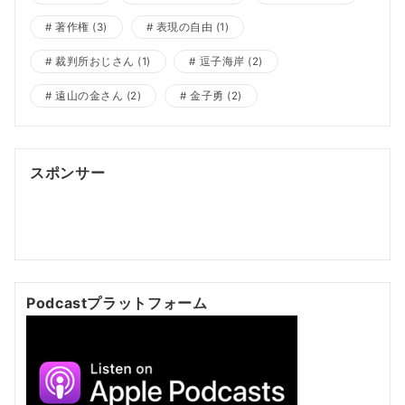
著作権
(3)
表現の自由
(1)
裁判所おじさん
(1)
逗子海岸
(2)
遠山の金さん
(2)
金子勇
(2)
スポンサー
ポッドキャスト制作
ポッドキャスト 制作会社
明晰夢
明
晰夢 やり方
Kochi private tour
Kochi tour
Kochi
Japan day trip
Podcastプラットフォーム