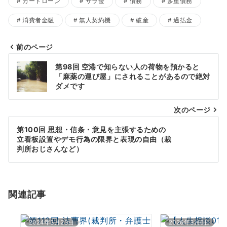
カードローン
サラ金
債務
多重債務
消費者金融
無人契約機
破産
過払金
前のページ
投
第98回 空港で知らない人の荷物を預かると
稿
「麻薬の運び屋」にされることがあるので絶対
ダメです
ナ
次のページ
ビ
ゲ
第100回 思想・信条・意見を主張するための
立看板設置やデモ行為の限界と表現の自由（裁
ー
判所おじさんなど）
シ
ョ
関連記事
ン
2024年3月23日
2026年3月6日