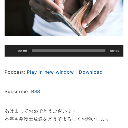
音
00:00
00:00
声
プ
レ
Podcast:
Play in new window
|
Download
ー
ヤ
ー
Subscribe:
RSS
あけましておめでとうございます
本年も弁護士放送をどうぞよろしくお願いします