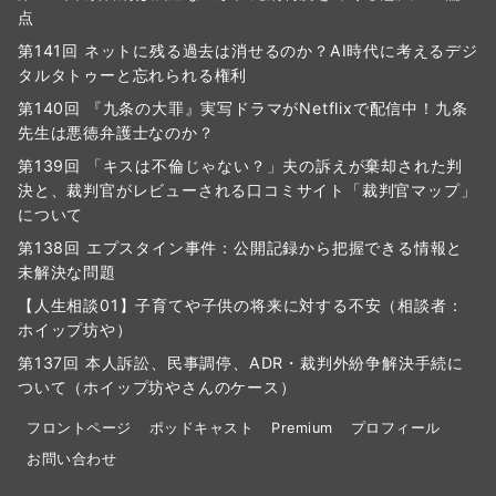
点
第141回 ネットに残る過去は消せるのか？AI時代に考えるデジ
タルタトゥーと忘れられる権利
第140回 『九条の大罪』実写ドラマがNetflixで配信中！九条
先生は悪徳弁護士なのか？
第139回 「キスは不倫じゃない？」夫の訴えが棄却された判
決と、裁判官がレビューされる口コミサイト「裁判官マップ」
について
第138回 エプスタイン事件：公開記録から把握できる情報と
未解決な問題
【人生相談01】子育てや子供の将来に対する不安（相談者：
ホイップ坊や）
第137回 本人訴訟、民事調停、ADR・裁判外紛争解決手続に
ついて（ホイップ坊やさんのケース）
フロントページ
ポッドキャスト
Premium
プロフィール
お問い合わせ