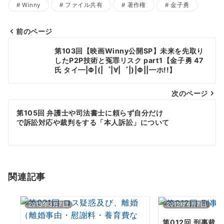
Winny
ファイル共有
著作権
金子勇
前のページ
投
第103回【映画Winny公開SP】未来を先取り
稿
したP2P技術と冤罪リスク part1【金子勇 47
氏 タイ━|Φ|(|゜|∀|゜|)|Φ||━ホ!!】
ナ
次のページ
ビ
ゲ
第105回 弁護士や司法書士に頼らず自分だけ
で訴訟対応や裁判をする「本人訴訟」について
ー
シ
ョ
関連記事
ン
2013年3月7日
2012年6月7日
第012回 刑事裁