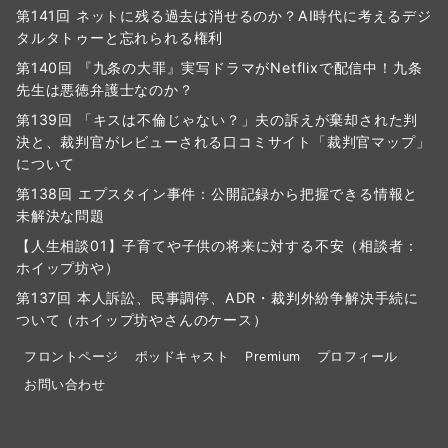
第141回 ネットに残る過去は消せるのか？AI時代に考えるデジ
タルタトゥーと忘れられる権利
第140回 『九条の大罪』実写ドラマがNetflixで配信中！九条
先生は悪徳弁護士なのか？
第139回 「キスは不倫じゃない？」夫の訴えが棄却された判
決と、裁判官がレビューされる口コミサイト「裁判官マップ」
について
第138回 エプスタイン事件：公開記録から把握できる情報と
未解決な問題
【人生相談01】子育てや子供の将来に対する不安（相談者：
ホイップ坊や）
第137回 本人訴訟、民事調停、ADR・裁判外紛争解決手続に
ついて（ホイップ坊やさんのケース）
フロントページ
ポッドキャスト
Premium
プロフィール
お問い合わせ