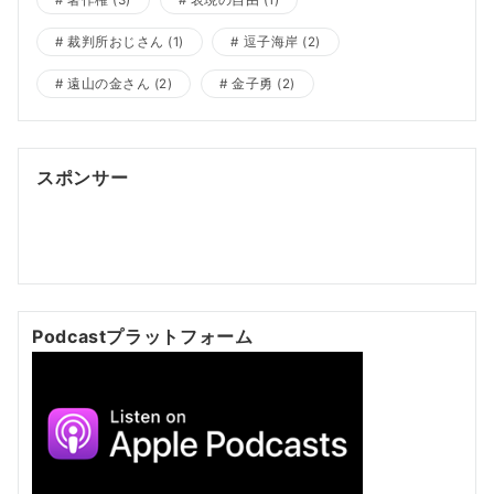
裁判所おじさん
(1)
逗子海岸
(2)
遠山の金さん
(2)
金子勇
(2)
スポンサー
ポッドキャスト制作
ポッドキャスト 制作会社
明晰夢
明
晰夢 やり方
Kochi private tour
Kochi tour
Kochi
Japan day trip
Podcastプラットフォーム