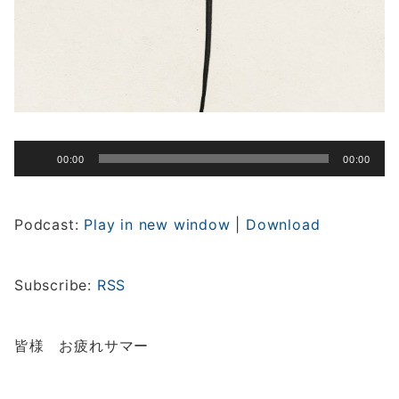
音
00:00
00:00
声
プ
レ
Podcast:
Play in new window
|
Download
ー
ヤ
ー
Subscribe:
RSS
皆様 お疲れサマー