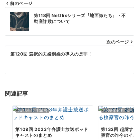
前のページ
投
第118回 Netflixシリーズ『地面師たち』・不
稿
動産詐欺について
ナ
次のページ
ビ
ゲ
第120回 選択的夫婦別姓の導入の是非！
ー
シ
ョ
関連記事
ン
2023年12月30日
2025年10月24日
第109回 2023年弁護士放送ポッド
第132回 起訴す
キャストのまとめ
察官の昨今のイメ