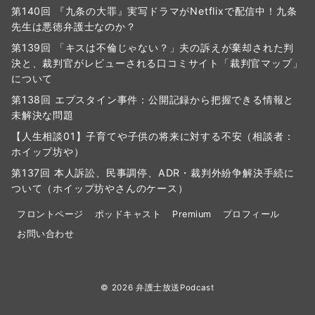
第140回 『九条の大罪』実写ドラマがNetflixで配信中！九条
先生は悪徳弁護士なのか？
第139回 「キスは不倫じゃない？」夫の訴えが棄却された判
決と、裁判官がレビューされる口コミサイト「裁判官マップ」
について
第138回 エプスタイン事件：公開記録から把握できる情報と
未解決な問題
【人生相談01】子育てや子供の将来に対する不安（相談者：
ホイップ坊や）
第137回 本人訴訟、民事調停、ADR・裁判外紛争解決手続に
ついて（ホイップ坊やさんのケース）
フロントページ
ポッドキャスト
Premium
プロフィール
お問い合わせ
© 2026
弁護士放送Podcast