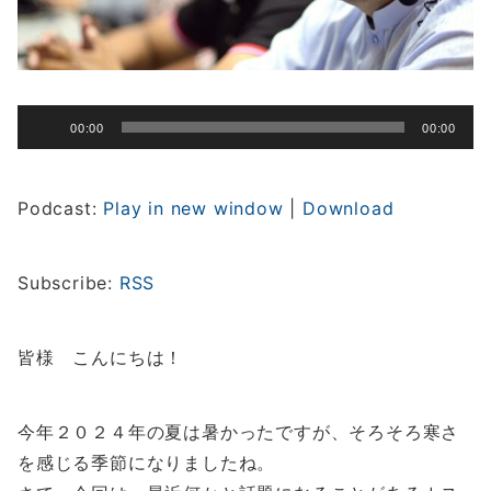
音
00:00
00:00
声
プ
レ
Podcast:
Play in new window
|
Download
ー
ヤ
ー
Subscribe:
RSS
皆様 こんにちは！
今年２０２４年の夏は暑かったですが、そろそろ寒さ
を感じる季節になりましたね。