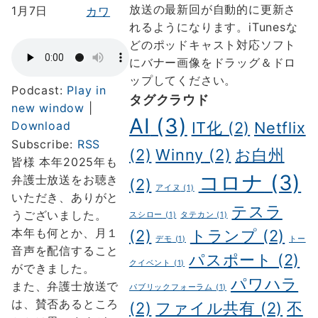
放送の最新回が自動的に更新さ
1月7日
カワ
れるようになります。iTunesな
どのポッドキャスト対応ソフト
にバナー画像をドラッグ＆ドロ
ップしてください。
Podcast:
Play in
タグクラウド
new window
|
AI
(3)
Download
IT化
(2)
Netflix
Subscribe:
RSS
(2)
Winny
(2)
お白州
皆様 本年2025年も
コロナ
(3)
弁護士放送をお聴き
(2)
アイヌ
(1)
いただき、ありがと
テスラ
うございました。
スシロー
(1)
タテカン
(1)
本年も何とか、月１
(2)
トランプ
(2)
デモ
(1)
トー
音声を配信すること
パスポート
(2)
クイベント
(1)
ができました。
パワハラ
また、弁護士放送で
パブリックフォーラム
(1)
は、賛否あるところ
(2)
ファイル共有
(2)
不