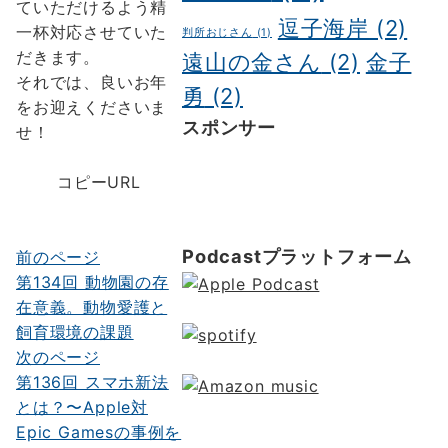
ていただけるよう精
逗子海岸
(2)
一杯対応させていた
判所おじさん
(1)
だきます。
遠山の金さん
(2)
金子
それでは、良いお年
勇
(2)
をお迎えくださいま
スポンサー
せ！
ポッドキャスト制作
ポッドキャ
スト 制作会社
明晰夢
明晰夢 や
コピーURL
り方
Kochi private tour
Kochi
tour
Kochi Japan day trip
Podcastプラットフォーム
前のページ
投
第134回 動物園の存
稿
在意義。動物愛護と
ナ
飼育環境の課題
次のページ
ビ
第136回 スマホ新法
ゲ
とは？〜Apple対
ー
Epic Gamesの事例を