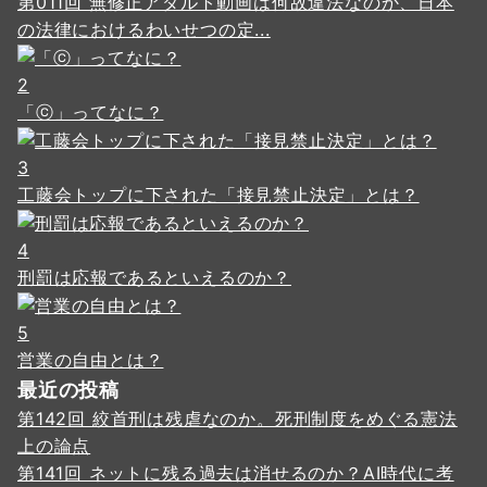
第011回 無修正アダルト動画は何故違法なのか、日本
の法律におけるわいせつの定...
2
「ⓒ」ってなに？
3
工藤会トップに下された「接見禁止決定」とは？
4
刑罰は応報であるといえるのか？
5
営業の自由とは？
最近の投稿
第142回 絞首刑は残虐なのか。死刑制度をめぐる憲法
上の論点
第141回 ネットに残る過去は消せるのか？AI時代に考