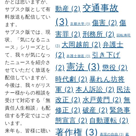
かとは思いますが、
交通事故
動産
(2)
サブスク版として有
料放送も配信してい
(3)
傷害
(2)
傷
ます。
京都大学
(1)
サブスク版では、現
害罪
(2)
刑務所
(2)
回転寿司
状、「気になるニュ
大岡越前
(2)
弁護士
(1)
ース」シリーズとし
(2)
引き下げ
て、我々が気になっ
弁護士放送
(1)
たニュースを紹介さ
憲法
(3)
(2)
懲役
(2)
せていただく放送を
配信していますが、
時代劇
(2)
暴れん坊将
今後は、我々がリス
軍
(2)
本人訴訟
(2)
民法
ナー様からの相談を
改正
(2)
水戸黄門
(2)
無
受けて対応する「無
責任人生相談」も配
修正
(2)
破産
(2)
緊急事
信する予定ではござ
態宣言
(2)
自動運転
(2)
います。
著作権
(3)
来年も、皆様に聴い
表現の自由
(1)
裁