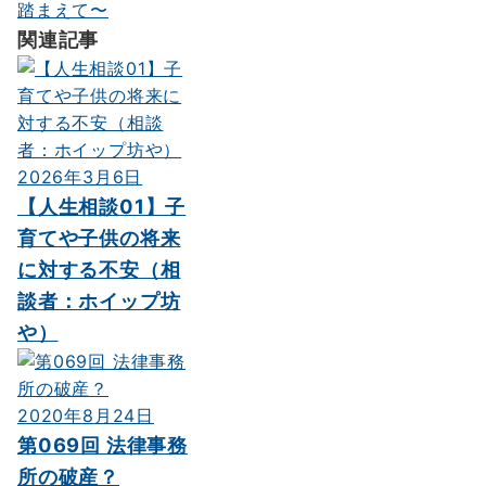
踏まえて〜
シ
関連記事
ョ
ン
2026年3月6日
【人生相談01】子
育てや子供の将来
に対する不安（相
談者：ホイップ坊
や）
2020年8月24日
第069回 法律事務
所の破産？