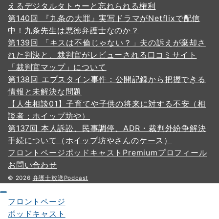
えるデジタルタトゥーと忘れられる権利
第140回 『九条の大罪』実写ドラマがNetflixで配信
中！九条先生は悪徳弁護士なのか？
第139回 「キスは不倫じゃない？」夫の訴えが棄却さ
れた判決と、裁判官がレビューされる口コミサイト
「裁判官マップ」について
第138回 エプスタイン事件：公開記録から把握できる
情報と未解決な問題
【人生相談01】子育てや子供の将来に対する不安（相
談者：ホイップ坊や）
第137回 本人訴訟、民事調停、ADR・裁判外紛争解決
手続について（ホイップ坊やさんのケース）
フロントページ
ポッドキャスト
Premium
プロフィール
お問い合わせ
© 2026
弁護士放送Podcast
フロントページ
ポッドキャスト