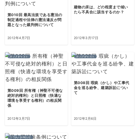
建物の床は、どの程度まで傾い
たら不具合に該当するのか？
第010回 最高法規である憲法の
制定過程や法律の憲法違反が問
題となった裁判例について
2012年4月7日
2012年3月17日
ポッドキャスト
ポッドキャスト
第008回 瑕疵（かし）や工事代
金を巡る紛争、建築訴訟につい
第009回 所有権（神聖不可侵な
て
絶対的権利）と日照権（快適な
環境を享受する権利）の相反関
係
2012年3月7日
2012年2月6日
コラム・お知らせ