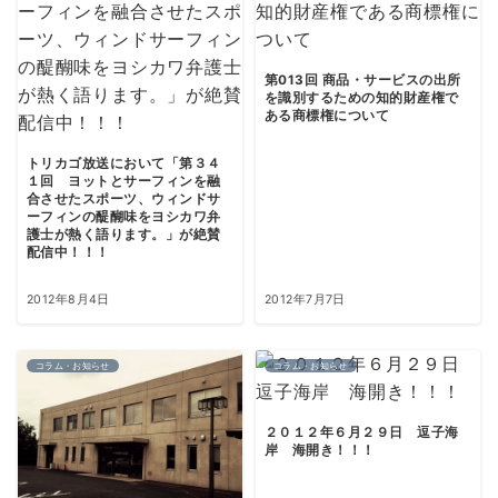
第013回 商品・サービスの出所
を識別するための知的財産権で
ある商標権について
トリカゴ放送において「第３４
１回 ヨットとサーフィンを融
合させたスポーツ、ウィンドサ
ーフィンの醍醐味をヨシカワ弁
護士が熱く語ります。」が絶賛
配信中！！！
2012年8月4日
2012年7月7日
コラム・お知らせ
コラム・お知らせ
２０１２年６月２９日 逗子海
岸 海開き！！！