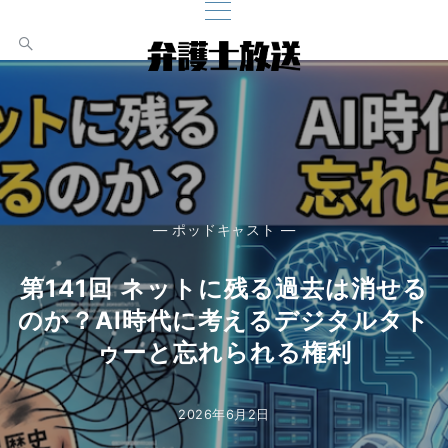
— ポッドキャスト —
— ポッドキャスト —
— ポッドキャスト —
— ポッドキャスト —
— ポッドキャスト —
第139回 「キスは不倫じゃない？」
第138回 エプスタイン事件：公開記
第140回 『九条の大罪』実写ドラマ
第141回 ネットに残る過去は消せる
夫の訴えが棄却された判決と、裁判
第142回 絞首刑は残虐なのか。死刑
のか？AI時代に考えるデジタルタト
がNetflixで配信中！九条先生は悪徳
録から把握できる情報と未解決な問
官がレビューされる口コミサイト
制度をめぐる憲法上の論点
ゥーと忘れられる権利
弁護士なのか？
題
「裁判…
2026年7月21日
2026年3月25日
2026年6月2日
2026年5月1日
2026年4月1日