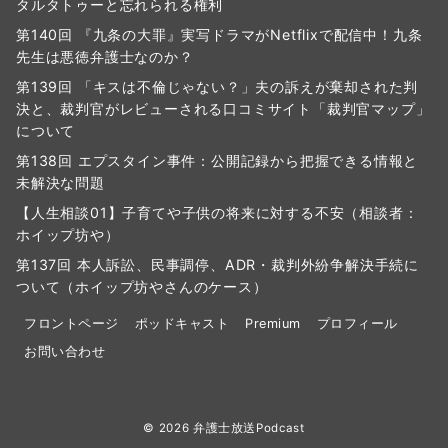
タルタトゥーと忘れられる権利
第140回 『九条の大罪』実写ドラマがNetflixで配信中！九条
先生は悪徳弁護士なのか？
第139回 「キスは不倫じゃない？」夫の訴えが棄却された判
決と、裁判官がレビューされる口コミサイト「裁判官マップ」
について
第138回 エプスタイン事件：公開記録から把握できる情報と
未解決な問題
【人生相談01】子育てや子供の将来に対する不安（相談者：
ホイップ坊や）
第137回 本人訴訟、民事調停、ADR・裁判外紛争解決手続に
ついて（ホイップ坊やさんのケース）
フロントページ
ポッドキャスト
Premium
プロフィール
お問い合わせ
© 2026
弁護士放送Podcast