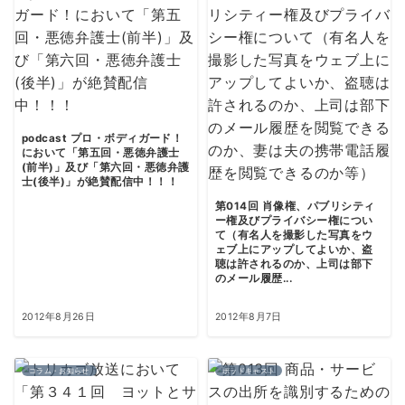
podcast プロ・ボディガード！
において「第五回・悪徳弁護士
(前半)」及び「第六回・悪徳弁護
士(後半)」が絶賛配信中！！！
第014回 肖像権、パブリシティ
ー権及びプライバシー権につい
て（有名人を撮影した写真をウ
ェブ上にアップしてよいか、盗
聴は許されるのか、上司は部下
のメール履歴...
2012年8月26日
2012年8月7日
コラム・お知らせ
ポッドキャスト