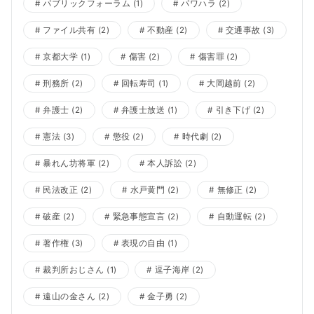
パブリックフォーラム
(1)
パワハラ
(2)
ファイル共有
(2)
不動産
(2)
交通事故
(3)
京都大学
(1)
傷害
(2)
傷害罪
(2)
刑務所
(2)
回転寿司
(1)
大岡越前
(2)
弁護士
(2)
弁護士放送
(1)
引き下げ
(2)
憲法
(3)
懲役
(2)
時代劇
(2)
暴れん坊将軍
(2)
本人訴訟
(2)
民法改正
(2)
水戸黄門
(2)
無修正
(2)
破産
(2)
緊急事態宣言
(2)
自動運転
(2)
著作権
(3)
表現の自由
(1)
裁判所おじさん
(1)
逗子海岸
(2)
遠山の金さん
(2)
金子勇
(2)