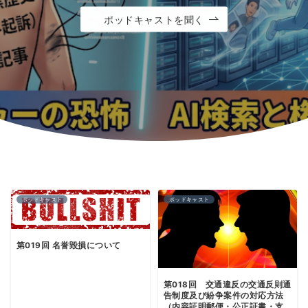
ポッドキャストを聞く
ポッドキャストを聞く
ポッドキャストを聞く
ポッドキャストを聞く
ポッドキャストを聞く
ポッドキャスト
ポッドキャスト
第019回 名誉毀損について
第018回 交通違反の交通反則通
告制度及び紛争案件の対応方法
（内容証明郵便・公正証書・支