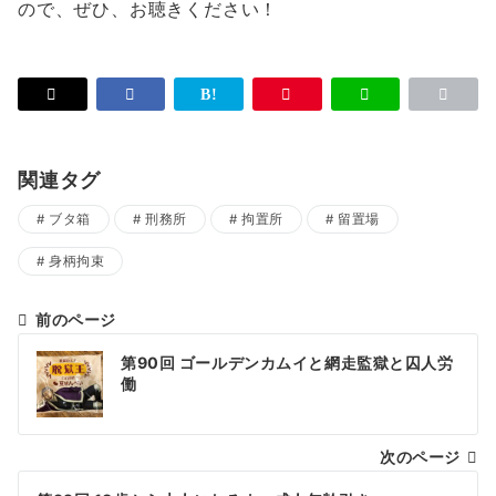
ので、ぜひ、お聴きください！
関連タグ
ブタ箱
刑務所
拘置所
留置場
身柄拘束
前のページ
投
第90回 ゴールデンカムイと網走監獄と囚人労
稿
働
ナ
次のページ
ビ