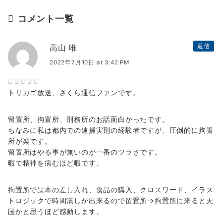
コメント一覧
高山 唯
返信
2022年7月10日 at 3:42 PM
トリカゴ放送、さくら通信ファンです。
留置所、拘置所、刑務所のお話面白かったです。
ちなみに私は都内での逮捕実刑の経験者ですが、圧倒的に拘置
所が楽です。
留置所はやる事が無いのが一番のツラさです。
暇で精神を病むほど暇です。
拘置所では本の差し入れ、食品の購入、クロスワード、イラス
トロジックで時間潰しが出来るので留置所→拘置所に来ると天
国かと思うほど感動します。