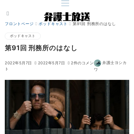
フロントページ
ポッドキャスト
第91回 刑務所のはなし
ポッドキャスト
第91回 刑務所のはなし
第
第
弁護士ヨシカ
2022年5月7日
2022年5月7日
2件のコメン
91
91
ト
ワ
回
回
刑
刑
務
務
所
所
の
の
は
は
な
な
し
し
へ
の