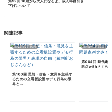
ゲ
第92回 18歳から大人になるよ。成人年齢引き
下げについて
ー
シ
ョ
関連記事
ン
2023年2月10日
2018年1月30日
第064回 時代劇
題点withさくら剛
第100回 思想・信条・意見を主張す
るための立看板設置やデモ行為の限
界と...