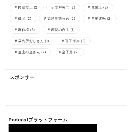
民法改正
(2)
水戸黄門
(2)
無修正
(2)
破産
(2)
緊急事態宣言
(2)
自動運転
(2)
著作権
(3)
表現の自由
(1)
裁判所おじさん
(1)
逗子海岸
(2)
遠山の金さん
(2)
金子勇
(2)
スポンサー
ポッドキャスト制作
ポッドキャスト 制作会社
明晰夢
明
晰夢 やり方
Kochi private tour
Kochi tour
Kochi
Japan day trip
Podcastプラットフォーム