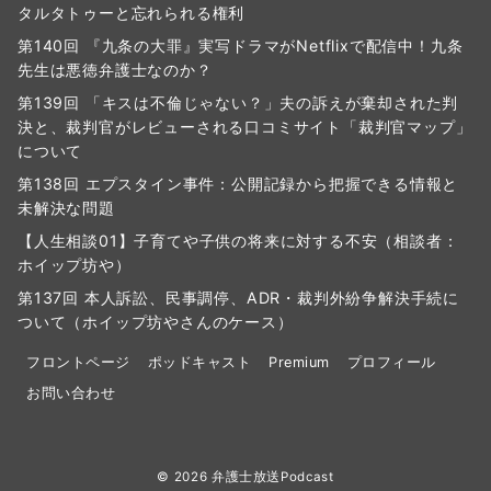
タルタトゥーと忘れられる権利
第140回 『九条の大罪』実写ドラマがNetflixで配信中！九条
先生は悪徳弁護士なのか？
第139回 「キスは不倫じゃない？」夫の訴えが棄却された判
決と、裁判官がレビューされる口コミサイト「裁判官マップ」
について
第138回 エプスタイン事件：公開記録から把握できる情報と
未解決な問題
【人生相談01】子育てや子供の将来に対する不安（相談者：
ホイップ坊や）
第137回 本人訴訟、民事調停、ADR・裁判外紛争解決手続に
ついて（ホイップ坊やさんのケース）
フロントページ
ポッドキャスト
Premium
プロフィール
お問い合わせ
© 2026
弁護士放送Podcast